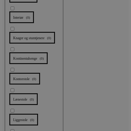
Interiør
(
0
)
Knager og stumtjenere
(
0
)
Kontinentalsenge
(
0
)
Kontorstole
(
0
)
Lænestole
(
0
)
Liggestole
(
0
)