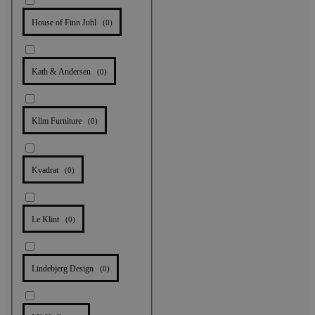
House of Finn Juhl
(
0
)
Kath & Andersen
(
0
)
Klim Furniture
(
0
)
Kvadrat
(
0
)
Le Klint
(
0
)
Lindebjerg Design
(
0
)