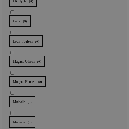
LK Hjelle
(
0
)
LoCa
(
0
)
Louis Poulsen
(
0
)
Magnus Olesen
(
0
)
Mogens Hansen
(
0
)
Mølballe
(
0
)
Montana
(
0
)