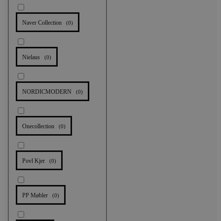
Naver Collection
(
0
)
Nielaus
(
0
)
NORDICMODERN
(
0
)
Onecollection
(
0
)
Povl Kjer
(
0
)
PP Møbler
(
0
)