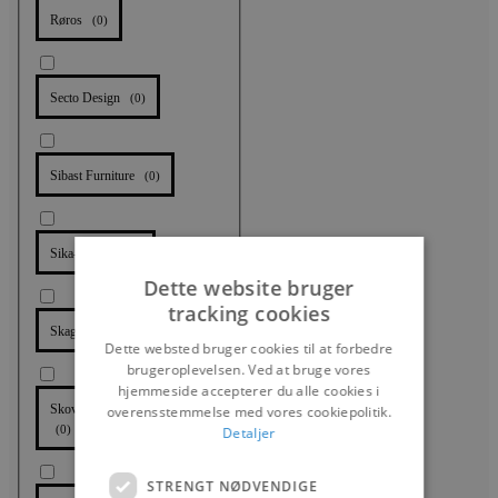
Røros
(
0
)
Secto Design
(
0
)
Sibast Furniture
(
0
)
Sika-Design
(
0
)
Dette website bruger
tracking cookies
Skagerak
(
0
)
Dette websted bruger cookies til at forbedre
brugeroplevelsen. Ved at bruge vores
hjemmeside accepterer du alle cookies i
Skovgaard Jensen Furniture
overensstemmelse med vores cookiepolitik.
(
0
)
Detaljer
STRENGT NØDVENDIGE