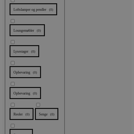
Loftslamper og pendler
(
0
)
Loungemøbler
(
0
)
Lysestager
(
0
)
Opbevaring
(
0
)
Opbevaring
(
0
)
Reoler
Senge
(
0
)
(
0
)