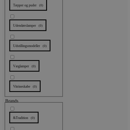
Tæpper og puder
(
0
)
Udendørslamper
(
0
)
Udstillingsmodeller
(
0
)
Væglamper
(
0
)
Vitrineskabe
(
0
)
Brands
&Tradition
(
0
)