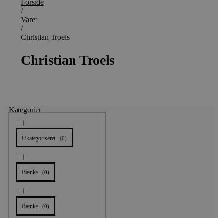
Forside
/
Varer
/
Christian Troels
Christian Troels
Kategorier
Ukategoriseret
(
0
)
Bænke
(
0
)
Bænke
(
0
)