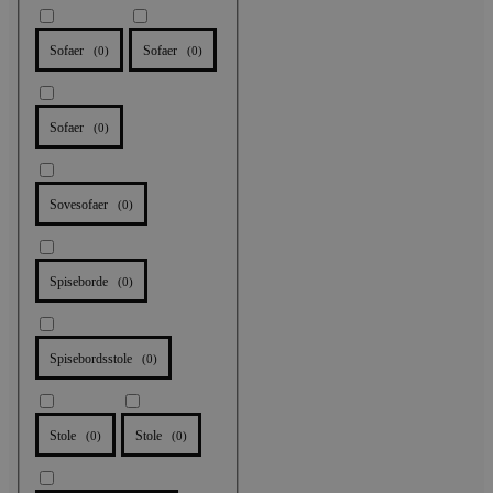
Sofaer
Sofaer
(
0
)
(
0
)
Sofaer
(
0
)
Sovesofaer
(
0
)
Spiseborde
(
0
)
Spisebordsstole
(
0
)
Stole
Stole
(
0
)
(
0
)