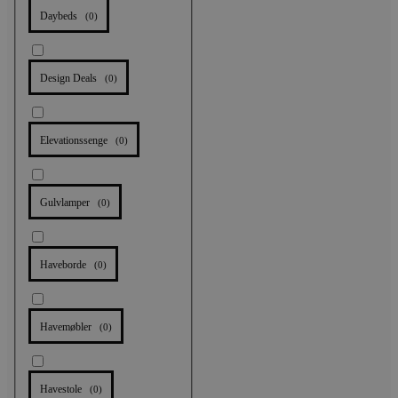
Daybeds
(
0
)
Design Deals
(
0
)
Elevationssenge
(
0
)
Gulvlamper
(
0
)
Haveborde
(
0
)
Havemøbler
(
0
)
Havestole
(
0
)