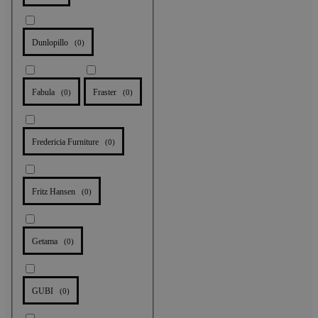
Dunlopillo
(
0
)
Fabula
Fraster
(
0
)
(
0
)
Fredericia Furniture
(
0
)
Fritz Hansen
(
0
)
Getama
(
0
)
GUBI
(
0
)