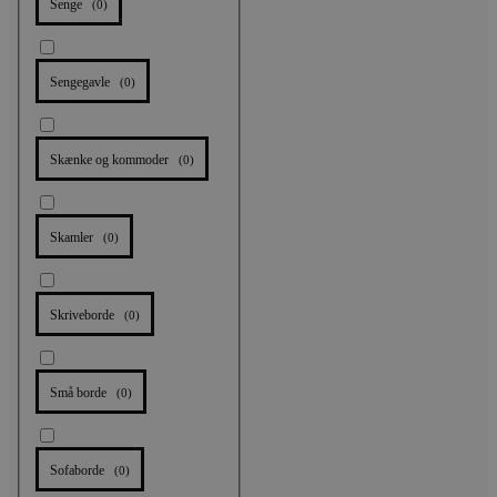
Senge
(
0
)
Sengegavle
(
0
)
Skænke og kommoder
(
0
)
Skamler
(
0
)
Skriveborde
(
0
)
Små borde
(
0
)
Sofaborde
(
0
)