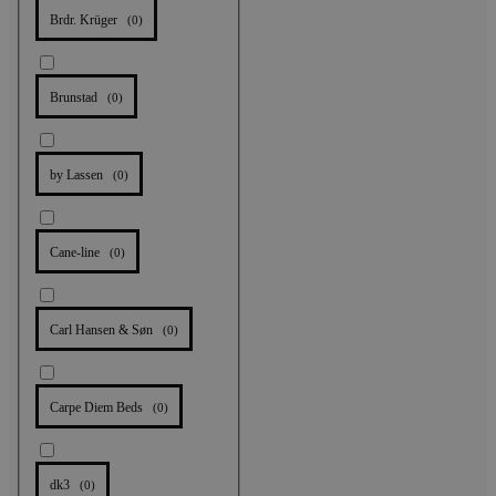
Brdr. Krüger
(
0
)
Brunstad
(
0
)
by Lassen
(
0
)
Cane-line
(
0
)
Carl Hansen & Søn
(
0
)
Carpe Diem Beds
(
0
)
dk3
(
0
)