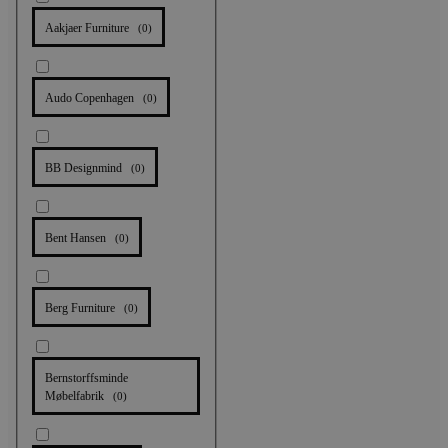
Aakjaer Furniture
(
0
)
Audo Copenhagen
(
0
)
BB Designmind
(
0
)
Bent Hansen
(
0
)
Berg Furniture
(
0
)
Bernstorffsminde
Møbelfabrik
(
0
)