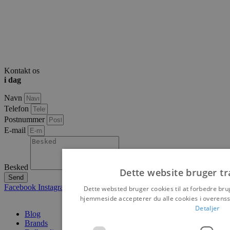
Kontakt os
i dag
Navn
Telefon
Postnummer
E-mail
Besked
Dette website bruger tr
Send
Facebook
Instagram
Pinterest
Dette websted bruger cookies til at forbedre br
hjemmeside accepterer du alle cookies i overens
Detaljer
Blog
Brands