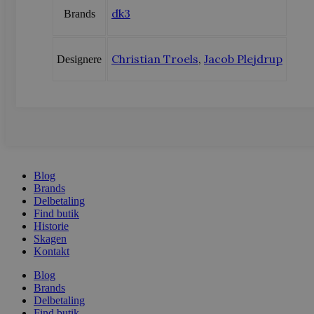
dk3
Brands
sbjs_current_add
.vods
Christian Troels
,
Jacob Plejdrup
Designere
sbjs_first
.vods
sbjs_udata
.vods
Blog
Brands
Delbetaling
Find butik
Historie
Skagen
Kontakt
Blog
Brands
Delbetaling
Find butik