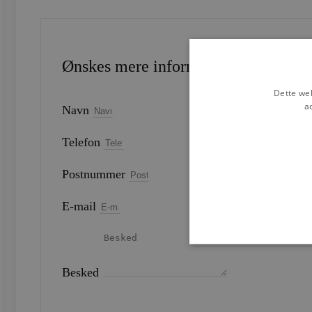
Ønskes mere information?
Dette web
a
Navn
Telefon
Postnummer
E-mail
Besked
Strengt nødvendige cookies 
strengt nødvendige cookies.