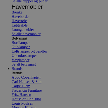
Se alle tæpper og puder
Havemøbler
Bænke
Haveborde
Havestole
Liggestole
Loungemøbler
Se alle havemøbler
Belysning
Bordlamper
Gulvlamper
Loftslamper og pendler
Udendørslamper
Væglamper
Se alt belysning
Brands
Brands
Audo Copenhagen
Carl Hansen & Søn
Carpe Diem
Fredericia Furniture
Fritz Hansen
House of Finn Juhl
Louis Poulsen
Mogens Hansen