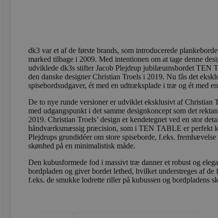
Navn
Navn
Provider /
Provi
sbjs_first_add
test_cookie
.vods
Google LLC
.doubleclick
dk3 var et af de første brands, som introducerede plankeborde
marked tilbage i 2009. Med intentionen om at tage denne desig
_gcl_au
Google LLC
udviklede dk3s stifter Jacob Plejdrup jubilæumsbordet TEN
sbjs_current
.vods
.vodskovbol
den danske designer Christian Troels i 2019. Nu fås det ekskl
spisebordsudgaver, ét med en udtræksplade i træ og ét med e
sbjs_session
.vods
De to nye runde versioner er udviklet eksklusivt af Christian 
med udgangspunkt i det samme designkoncept som det rekta
2019. Christian Troels’ design er kendetegnet ved en stor det
håndværksmæssig præcision, som i TEN TABLE er perfekt 
_ga_LFM1XQ3S5J
.vods
Plejdrups grundidéer om store spiseborde, f.eks. fremhævelse a
skønhed på en minimalistisk måde.
_ga
Googl
.vods
Den kubusformede fod i massivt træ danner et robust og eleg
bordpladen og giver bordet lethed, hvilket understreges af de 
f.eks. de smukke lodrette riller på kubussen og bordpladens s
sbjs_migrations
.vods