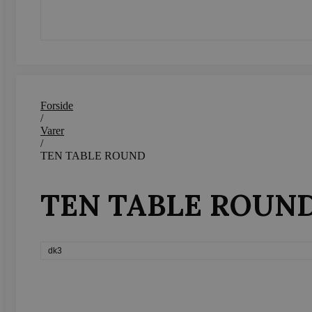
SEND
Navn
CookieScriptConsent
woocommerce_recently_v
Forside
/
woocommerce_cart_hash
Varer
/
woocommerce_items_in_c
TEN TABLE ROUND
wp_woocommerce_session
{32}
TEN TABLE ROUN
wc_cart_created
dk3
wc_cart_hash_[abcdef0123