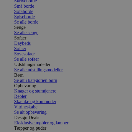
Skriveborde
Små borde
Sofaborde
Spiseborde
Se alle borde
Senge
Se alle senge
Sofaer
Daybeds
Sofaer
Sovesofaer
Se alle sofaer
Udstillingsmodeller
Se alle udstillingsmodeller
Børn
Se alt i kategorien børn
Opbevaring
Knager og stumtjenere
Reoler
Skænke og kommoder
Vitrineskabe
Se alt opbevaring
Design Deals
Eksklusive møbler og lamper
Tæpper og puder