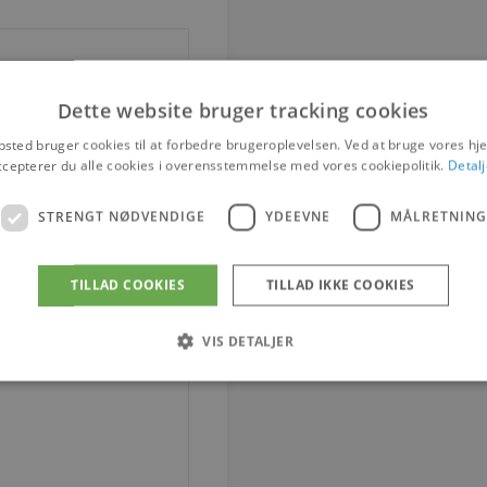
Dette website bruger tracking cookies
sted bruger cookies til at forbedre brugeroplevelsen. Ved at bruge vores 
ccepterer du alle cookies i overensstemmelse med vores cookiepolitik.
Detalj
STRENGT NØDVENDIGE
YDEEVNE
MÅLRETNING
TILLAD COOKIES
TILLAD IKKE COOKIES
VIS DETALJER
Strengt nødvendige
Ydeevne
Målretning
tillader kernewebsfunktionalitet såsom bruger login og kontostyring. Hjemmesiden ka