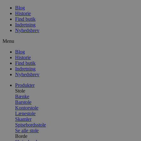
Blog
Historie
Find butik
Indretning
Nyhedsbrev
Menu
Blog
Historie
Find butik
Indretning
Nyhedsbrev
Produkter
Stole
Bænke
Barstole
Kontorstole
Lænestole
Skamler
Spisebordsstole
Se alle stole
Borde