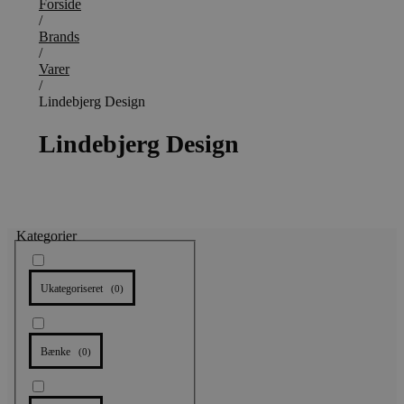
Forside
/
Brands
/
Varer
/
Lindebjerg Design
Lindebjerg Design
Kategorier
Ukategoriseret
(
0
)
Bænke
(
0
)