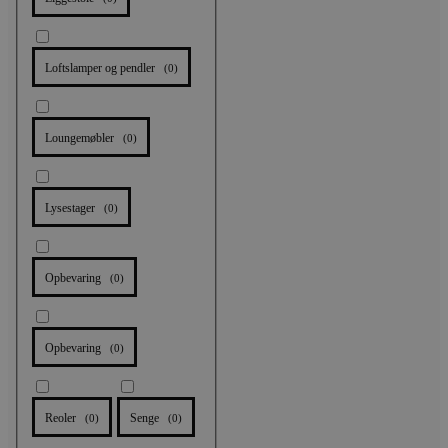
Loftslamper og pendler
(
0
)
Loungemøbler
(
0
)
Lysestager
(
0
)
Opbevaring
(
0
)
Opbevaring
(
0
)
Reoler
Senge
(
0
)
(
0
)