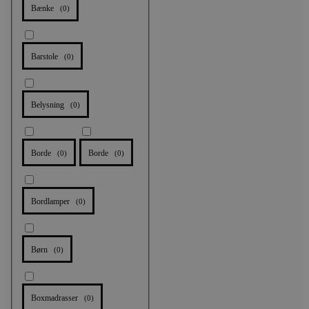
Bænke
(
0
)
Barstole
(
0
)
Belysning
(
0
)
Borde
Borde
(
0
)
(
0
)
Bordlamper
(
0
)
Børn
(
0
)
Boxmadrasser
(
0
)