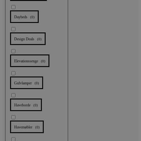
Daybeds
(
0
)
Design Deals
(
0
)
Elevationssenge
(
0
)
Gulvlamper
(
0
)
Haveborde
(
0
)
Havemøbler
(
0
)