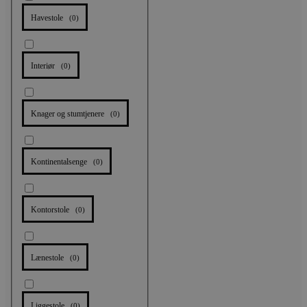
Havestole
(
0
)
Interiør
(
0
)
Knager og stumtjenere
(
0
)
Kontinentalsenge
(
0
)
Kontorstole
(
0
)
Lænestole
(
0
)
Liggestole
(
0
)