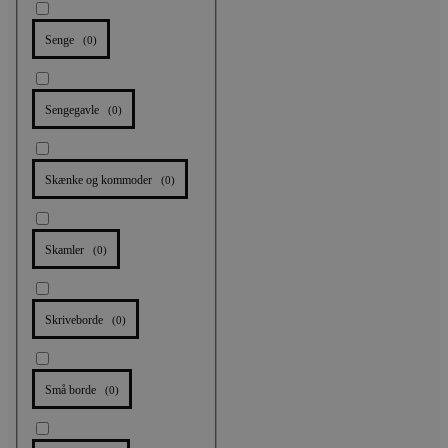
Senge
(
0
)
Sengegavle
(
0
)
Skænke og kommoder
(
0
)
Skamler
(
0
)
Skriveborde
(
0
)
Små borde
(
0
)