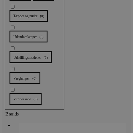
Tæpper og puder
(
0
)
Udendørslamper
(
0
)
Udstillingsmodeller
(
0
)
Væglamper
(
0
)
Vitrineskabe
(
0
)
Brands