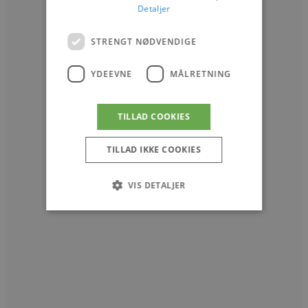
Detaljer
STRENGT NØDVENDIGE
YDEEVNE
MÅLRETNING
TILLAD COOKIES
TILLAD IKKE COOKIES
VIS DETALJER
Strengt nødvendige
Ydeevne
Målretning
Strengt nødvendige cookies tillader
kernewebsfunktionalitet såsom bruger login og
kontostyring. Hjemmesiden kan ikke bruges