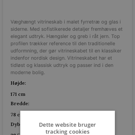
Væghængt vitrineskab i malet fyrretræ og glas i
siderne. Med sofistikerede detaljer fremhæves et
elegant udtryk. Hængsler og greb i råt jern. Top
profilen trækker reference til den traditionelle
udformning, der gør vitrineskabet til en klassiker
indenfor nordisk design. Vitrineskabet har et
tidløst og klassisk udtryk og passer ind i den
moderne bolig.
Højde:
171 cm
Bredde:
78 cm
Dette website bruger
Dybde:
tracking cookies