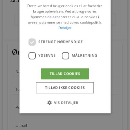
28.5 cm
Dette websted bruger cookies til at forbedre
brugeroplevelsen. Ved at bruge vores
hjemmeside accepterer du alle cookies i
Brands
Lindebjerg Design
overensstemmelse med vores cookiepolitik.
Detaljer
STRENGT NØDVENDIGE
Ønskes mere information?
YDEEVNE
MÅLRETNING
TILLAD COOKIES
TILLAD IKKE COOKIES
VIS DETALJER
Strengt nødvendige
Ydeevne