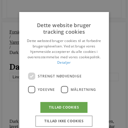
SEND
Dette website bruger
tracking cookies
Forside
/
Dette websted bruger cookies til at forbedre
Varer
brugeroplevelsen. Ved at bruge vores
/
hjemmeside accepterer du alle cookies i
Dark Oak N1
overensstemmelse med vores cookiepolitik.
Detaljer
Dark Oak N1
STRENGT NØDVENDIGE
Lindebjerg Design
YDEEVNE
MÅLRETNING
TILLAD COOKIES
TILLAD IKKE COOKIES
Dark Oak N1 vitrineskab er en specialudgave af N-serien,
lavet af eg og bejdset dyb sortbrun. Resultatet er en tekstur