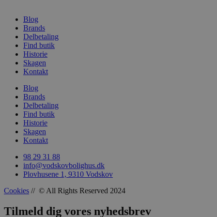
Blog
woocommerce_recently_viewed
Automattic In
Brands
vodskovbolig
Delbetaling
Find butik
woocommerce_cart_hash
Historie
Automattic In
vodskovbolig
Skagen
Kontakt
Blog
Brands
Delbetaling
Find butik
woocommerce_items_in_cart
Automattic In
vodskovbolig
Historie
Skagen
Kontakt
98 29 31 88
info@vodskovbolighus.dk
Plovhusene 1, 9310 Vodskov
wp_woocommerce_session_[abcdef0123456789]
vodskovbolig
{32}
Cookies
// © All Rights Reserved 2024
Tilmeld dig vores nyhedsbrev