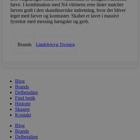
farve. I kombination med N4 vitrinens rene linier matcher
farven godt i den skandinaviske indretning, hvor der bliver
Strengt nødvendige
Ydeevne
leget med farver og kontraster. Skabet er lavet i massivt
Målretning
fyrretræ med messing hængsler og greb.
Strengt nødvendige cookies tillader
kernewebsfunktionalitet såsom bruger login og
kontostyring. Hjemmesiden kan ikke bruges
Lindebjerg Design
Brands
korrekt uden strengt nødvendige cookies.
Navn
Provider / D
CookieScriptConsent
CookieScript
vodskovbolig
Blog
Brands
Delbetaling
Find butik
Historie
Skagen
Kontakt
Blog
Brands
woocommerce_recently_viewed
Automattic In
Delbetaling
vodskovbolig