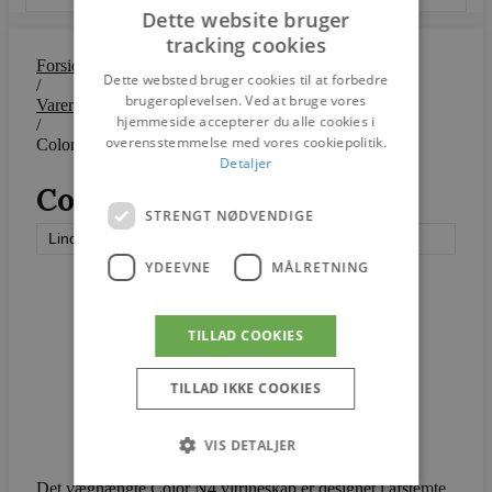
Dette website bruger
tracking cookies
Forside
Dette websted bruger cookies til at forbedre
/
brugeroplevelsen. Ved at bruge vores
Varer
hjemmeside accepterer du alle cookies i
/
overensstemmelse med vores cookiepolitik.
Color N4
Detaljer
Color N4
STRENGT NØDVENDIGE
Lindebjerg Design
YDEEVNE
MÅLRETNING
TILLAD COOKIES
TILLAD IKKE COOKIES
VIS DETALJER
Det væghængte Color N4 vitrineskab er designet i afstemte