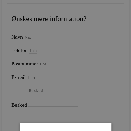
Ønskes mere information?
Navn
Telefon
Postnummer
E-mail
Besked
SEND