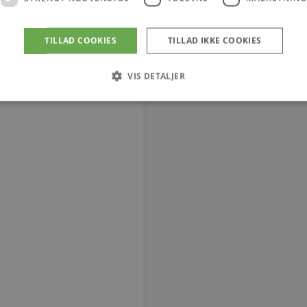
TILLAD COOKIES
TILLAD IKKE COOKIES
VIS DETALJER
Strengt nødvendige
Ydeevne
Målretning
tillader kernewebsfunktionalitet såsom bruger login og kontostyring. Hjemmesiden ka
Provider / Domæne
Udløb
Beskrivelse
4 uger 2
Denne cookie bruges af Co
CookieScript
dage
til at huske præferencer 
vodskovbolighus.dk
Det er nødvendigt, at Coo
cookiebanner fungerer kor
iewed
Session
Strømmer widgeten Senest
Automattic Inc.
vodskovbolighus.dk
Session
Hjælper WooCommerce me
Automattic Inc.
indkøbsvognens indhold /
vodskovbolighus.dk