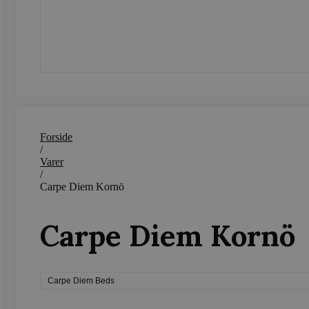
SEND
_ga_LFM1XQ3S5J
.vods
_ga
Googl
.vods
Forside
sbjs_migrations
.vods
/
Varer
/
sbjs_current_add
.vods
Carpe Diem Kornö
Carpe Diem Kornö
sbjs_first
.vods
Carpe Diem Beds
sbjs_udata
.vods