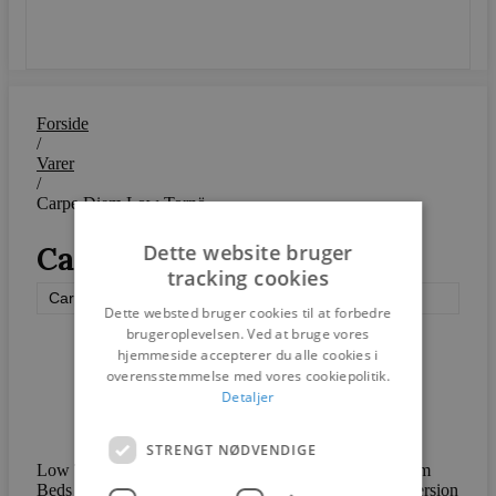
SEND
Forside
/
Varer
/
Carpe Diem Low Tornö
Dette website bruger
Carpe Diem Low Tornö
tracking cookies
Carpe Diem Beds
Dette websted bruger cookies til at forbedre
brugeroplevelsen. Ved at bruge vores
hjemmeside accepterer du alle cookies i
overensstemmelse med vores cookiepolitik.
Detaljer
STRENGT NØDVENDIGE
Low Tornö er en polstret sengegavl er en af ​​Carpe Diem
Beds højeste sengegavle, men alligevel en lidt lavere version