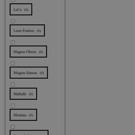
LoCa
(
0
)
Louis Poulsen
(
0
)
Magnus Olesen
(
0
)
Mogens Hansen
(
0
)
Mølballe
(
0
)
Montana
(
0
)