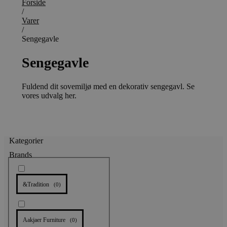
Forside
/
Varer
/
Sengegavle
Sengegavle
Fuldend dit sovemiljø med en dekorativ sengegavl. Se
vores udvalg her.
Kategorier
Brands
&Tradition
(
0
)
Aakjaer Furniture
(
0
)