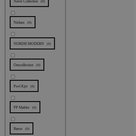
Naver Collection
(
0
)
Nielaus
(
0
)
NORDICMODERN
(
0
)
Onecollection
(
0
)
Povl Kjer
(
0
)
PP Møbler
(
0
)
Røros
(
0
)