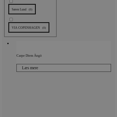
Søren Lund
(
0
)
VIA COPENHAGEN
(
0
)
Carpe Diem Ängö
Læs mere