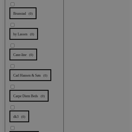
Brunstad
(
0
)
by Lassen
(
0
)
Cane-line
(
0
)
Carl Hansen & Søn
(
0
)
Carpe Diem Beds
(
0
)
dk3
(
0
)