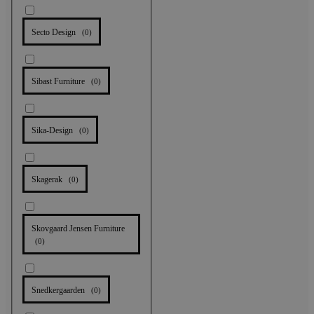
Secto Design
(
0
)
Sibast Furniture
(
0
)
Sika-Design
(
0
)
Skagerak
(
0
)
Skovgaard Jensen Furniture
(
0
)
Snedkergaarden
(
0
)