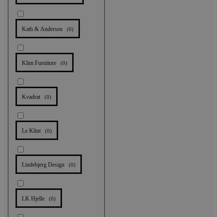
Kath & Andersen
(
0
)
Klim Furniture
(
0
)
Kvadrat
(
0
)
Le Klint
(
0
)
Lindebjerg Design
(
0
)
LK Hjelle
(
0
)