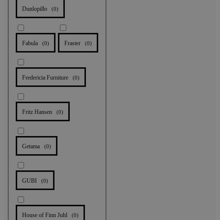
Dunlopillo
(
0
)
Fabula
Fraster
(
0
)
(
0
)
Fredericia Furniture
(
0
)
Fritz Hansen
(
0
)
Getama
(
0
)
GUBI
(
0
)
House of Finn Juhl
(
0
)