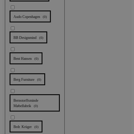
Audo Copenhagen
(
0
)
BB Designmind
(
0
)
Bent Hansen
(
0
)
Berg Furniture
(
0
)
Bernstorffsminde
Møbelfabrik
(
0
)
Brdr. Krüger
(
0
)