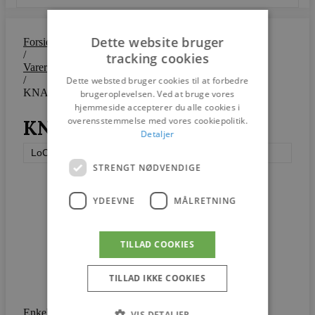
Dette website bruger
Forside
/
tracking cookies
Varer
/
Dette websted bruger cookies til at forbedre
KNAX Vægtjener
brugeroplevelsen. Ved at bruge vores
hjemmeside accepterer du alle cookies i
overensstemmelse med vores cookiepolitik.
KNAX Vægtjener
Detaljer
LoCa
STRENGT NØDVENDIGE
YDEEVNE
MÅLRETNING
TILLAD COOKIES
TILLAD IKKE COOKIES
Enkel og elegant væghængt stumtjener i moderne
VIS DETALJER