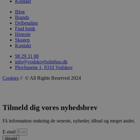
Kontakt
woocommerce_recently_viewed
Automattic In
Blog
vodskovbolig
Brands
Delbetaling
woocommerce_cart_hash
Automattic In
Find butik
vodskovbolig
Historie
Skagen
Kontakt
98 29 31 88
info@vodskovbolighus.dk
woocommerce_items_in_cart
Automattic In
Plovhusene 1, 9310 Vodskov
vodskovbolig
Cookies
// © All Rights Reserved 2024
wp_woocommerce_session_[abcdef0123456789]
vodskovbolig
Tilmeld dig vores nyhedsbrev
{32}
Få information omkring de seneste, nyheder, tilbud og meget andet.
E-mail
tilmeld