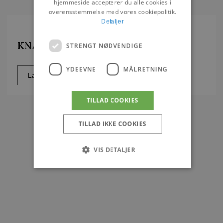
hjemmeside accepterer du alle cookies i
overensstemmelse med vores cookiepolitik.
Detaljer
KNAX Vægtjener
STRENGT NØDVENDIGE
YDEEVNE
MÅLRETNING
Læs mere
TILLAD COOKIES
TILLAD IKKE COOKIES
VIS DETALJER
Strengt nødvendige
Ydeevne
Målretning
Strengt nødvendige cookies tillader