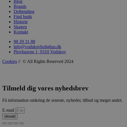
Blog
woocommerce_recently_viewed
Automattic In
Brands
vodskovbolig
Delbetaling
Find butik
woocommerce_cart_hash
Automattic In
Historie
vodskovbolig
Skagen
Kontakt
98 29 31 88
info@vodskovbolighus.dk
Plovhusene 1, 9310 Vodskov
woocommerce_items_in_cart
Automattic In
vodskovbolig
Cookies
// © All Rights Reserved 2024
Tilmeld dig vores nyhedsbrev
wp_woocommerce_session_[abcdef0123456789]
vodskovbolig
{32}
Få information omkring de seneste, nyheder, tilbud og meget andet.
E-mail
tilmeld