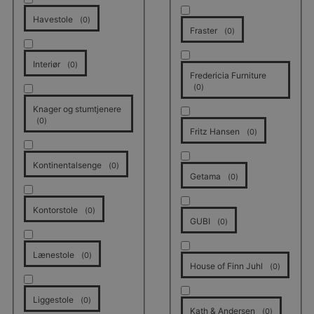
Havestole
(
0
)
Fraster
(
0
)
Interiør
(
0
)
Fredericia Furniture
(
0
)
Knager og stumtjenere
(
0
)
Fritz Hansen
(
0
)
Kontinentalsenge
(
0
)
Getama
(
0
)
Kontorstole
(
0
)
GUBI
(
0
)
Lænestole
(
0
)
House of Finn Juhl
(
0
)
Liggestole
(
0
)
Kath & Andersen
(
0
)