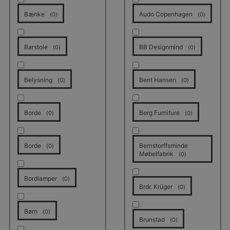
Bænke
Audo Copenhagen
(
0
)
(
0
)
Barstole
BB Designmind
(
0
)
(
0
)
Belysning
Bent Hansen
(
0
)
(
0
)
Borde
Berg Furniture
(
0
)
(
0
)
Borde
Bernstorffsminde
(
0
)
Møbelfabrik
(
0
)
Bordlamper
(
0
)
Brdr. Krüger
(
0
)
Børn
(
0
)
Brunstad
(
0
)