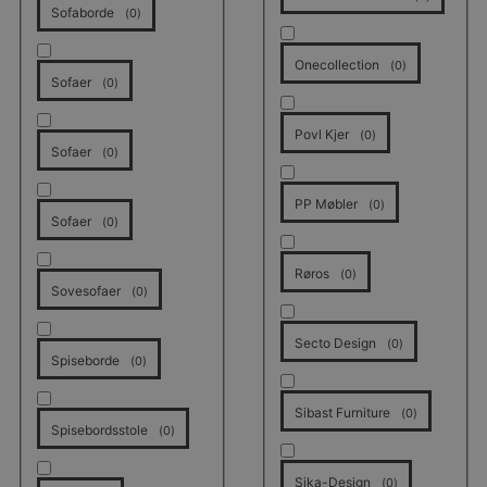
Sofaborde
(
0
)
Onecollection
(
0
)
Sofaer
(
0
)
Povl Kjer
(
0
)
Sofaer
(
0
)
PP Møbler
(
0
)
Sofaer
(
0
)
Røros
(
0
)
Sovesofaer
(
0
)
Secto Design
(
0
)
Spiseborde
(
0
)
Sibast Furniture
(
0
)
Spisebordsstole
(
0
)
Sika-Design
(
0
)