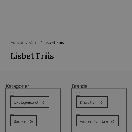
/
/
Lisbet Friis
Forside
Varer
Lisbet Friis
Kategorier
Brands
Ukategoriseret
&Tradition
(
0
)
(
0
)
Bænke
Aakjaer Furniture
(
0
)
(
0
)