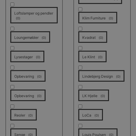
Loftslamper og pendler
Klim Furniture
(
0
)
(
0
)
Loungemøbler
Kvadrat
(
0
)
(
0
)
Lysestager
Le Klint
(
0
)
(
0
)
Opbevaring
Lindebjerg Design
(
0
)
(
0
)
Opbevaring
LK Hjelle
(
0
)
(
0
)
Reoler
LoCa
(
0
)
(
0
)
Senge
Louis Poulsen
(
0
)
(
0
)