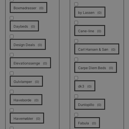
Boxmadrasser
(
0
)
by Lassen
(
0
)
Daybeds
(
0
)
Cane-line
(
0
)
Design Deals
(
0
)
Carl Hansen & Søn
(
0
)
Elevationssenge
(
0
)
Carpe Diem Beds
(
0
)
Gulvlamper
(
0
)
dk3
(
0
)
Haveborde
(
0
)
Dunlopillo
(
0
)
Havemøbler
(
0
)
Fabula
(
0
)