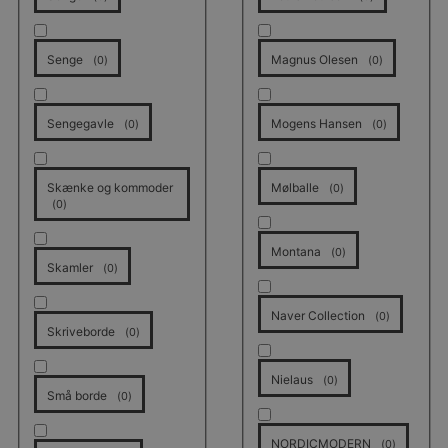
Senge
Magnus Olesen
(
0
)
(
0
)
Sengegavle
Mogens Hansen
(
0
)
(
0
)
Skænke og kommoder
Mølballe
(
0
)
(
0
)
Montana
(
0
)
Skamler
(
0
)
Naver Collection
(
0
)
Skriveborde
(
0
)
Nielaus
(
0
)
Små borde
(
0
)
NORDICMODERN
(
0
)