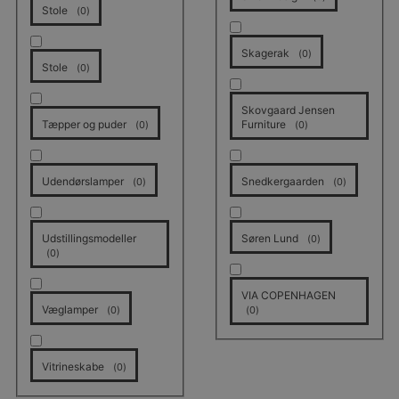
Stole
(
0
)
Skagerak
(
0
)
Stole
(
0
)
Skovgaard Jensen
Tæpper og puder
Furniture
(
0
)
(
0
)
Udendørslamper
Snedkergaarden
(
0
)
(
0
)
Udstillingsmodeller
Søren Lund
(
0
)
(
0
)
VIA COPENHAGEN
Væglamper
(
0
)
(
0
)
Vitrineskabe
(
0
)