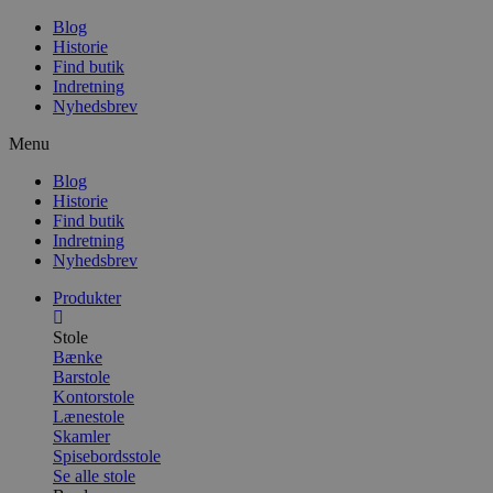
Blog
Historie
Find butik
Indretning
Nyhedsbrev
Menu
Blog
Historie
Find butik
Indretning
Nyhedsbrev
Produkter
Stole
Bænke
Barstole
Kontorstole
Lænestole
Skamler
Spisebordsstole
Se alle stole