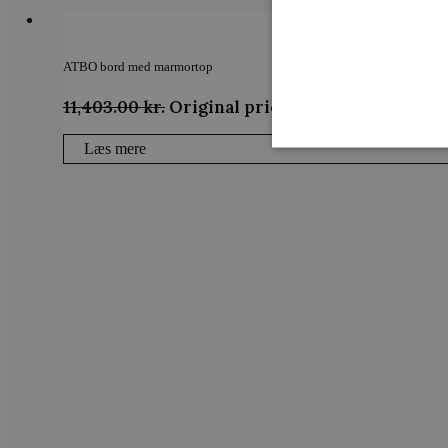
ATBO bord med marmortop
11,403.00
kr.
Original price was: 11,403.00 kr..
Læs mere
Strengt nødvendige cookies 
strengt nødvendige cookies.
Navn
CookieScriptConsent
woocommerce_recently_v
woocommerce_cart_hash