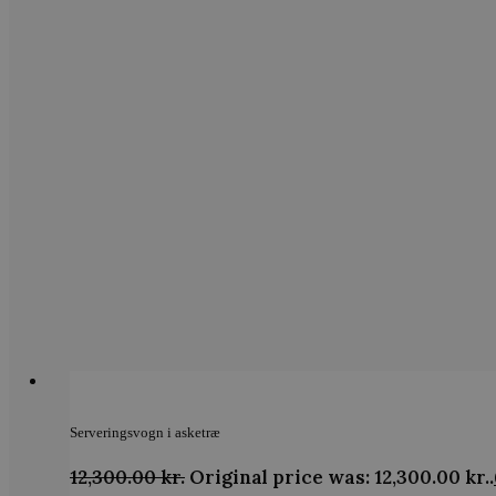
_ga_LFM1XQ3S5J
.vods
_ga
Googl
.vods
sbjs_migrations
.vods
sbjs_current_add
.vods
sbjs_first
.vods
Serveringsvogn i asketræ
sbjs_udata
.vods
12,300.00
kr.
Original price was: 12,300.00 kr..