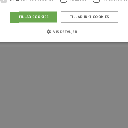
TILLAD COOKIES
TILLAD IKKE COOKIES
6,900.00
kr.
Current price is: 6,900.00 kr..
VIS DETALJER
Strengt nødvendige
Ydeevne
Målretning
tillader kernewebsfunktionalitet såsom bruger login og kontostyring. Hjemmesiden ka
Provider / Domæne
Udløb
Beskrivelse
4 uger 2
Denne cookie bruges af Co
CookieScript
dage
til at huske præferencer 
vodskovbolighus.dk
Det er nødvendigt, at Coo
cookiebanner fungerer kor
iewed
Session
Strømmer widgeten Senest
Automattic Inc.
vodskovbolighus.dk
Session
Hjælper WooCommerce me
Automattic Inc.
indkøbsvognens indhold /
vodskovbolighus.dk