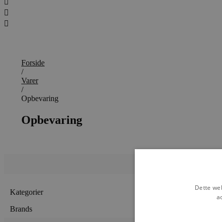
Forside
/
Varer
/
Opbevaring
Opbevaring
Dette web
Kategorier
a
Brands