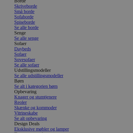
Borde
Skriveborde
Små borde
Sofaborde
Spiseborde
Se alle borde
Senge
Se alle senge
Sofaer
Daybeds
Sofaer
Sovesofaer
Se alle sofaer
Udstillingsmodeller
Se alle udstillingsmodeller
Børn
Se alt i kategorien børn
Opbevaring
Knager og stumtjenere
Reoler
Skænke og kommoder
Vitrineskabe
Se alt opbevaring
Design Deals
Eksklusive møbler og lamper