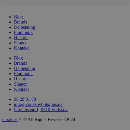
kernewebsfunktionalitet såsom bruger login og
kontostyring. Hjemmesiden kan ikke bruges
korrekt uden strengt nødvendige cookies.
Blog
Brands
Navn
Provider / D
Delbetaling
CookieScriptConsent
CookieScript
Find butik
vodskovbolig
Historie
Skagen
Kontakt
Blog
Brands
Delbetaling
Find butik
Historie
Skagen
Kontakt
woocommerce_recently_viewed
Automattic In
98 29 31 88
vodskovbolig
info@vodskovbolighus.dk
Plovhusene 1, 9310 Vodskov
woocommerce_cart_hash
Automattic In
vodskovbolig
Cookies
// © All Rights Reserved 2024