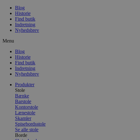
Blog
Historie
Find butik
Indretning
Nyhedsbrev
Menu
Blog
Historie
Find butik
Indretning
Nyhedsbrev
Produkter
Stole
Bænke
Barstole
Kontorstole
Lænestole
Skamler
Spisebordsstole
Se alle stole
Borde