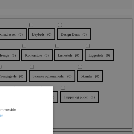
xmadrasser
Daybeds
Design Deals
(
0
)
(
0
)
(
0
)
lsenge
Kontorstole
Lænestole
Liggestole
(
0
)
(
0
)
(
0
)
(
0
)
Sengegavle
Skænke og kommoder
Skamler
(
0
)
(
0
)
(
0
)
e
Stole
Stole
Tæpper og puder
(
0
)
(
0
)
(
0
)
(
0
)
hjemmeside
er