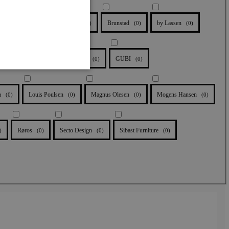
elfabrik
Brdr. Krüger
Brunstad
by Lassen
(
0
)
(
0
)
(
0
)
(
0
)
Fritz Hansen
Getama
GUBI
(
0
)
(
0
)
(
0
)
a
Louis Poulsen
Magnus Olesen
Mogens Hansen
(
0
)
(
0
)
(
0
)
(
0
)
n ikke bruges korrekt uden
Røros
Secto Design
Sibast Furniture
)
(
0
)
(
0
)
(
0
)
okie-Script.com-tjenesten
om samtykke til besøgende.
kie-Script.com
rekt.
 set produkter
d at bestemme, hvornår
 data ændres.
d at bestemme, hvornår