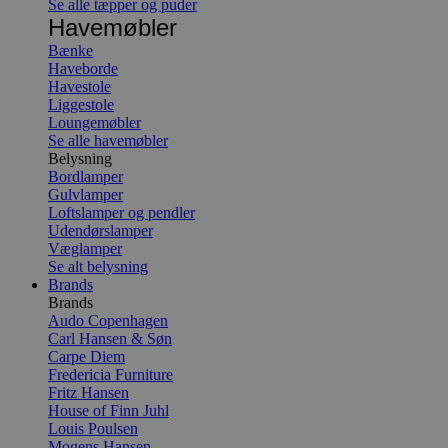
Se alle tæpper og puder
Havemøbler
Bænke
Haveborde
Havestole
Liggestole
Loungemøbler
Se alle havemøbler
Belysning
Bordlamper
Gulvlamper
Loftslamper og pendler
Udendørslamper
Væglamper
Se alt belysning
Brands
Brands
Audo Copenhagen
Carl Hansen & Søn
Carpe Diem
Fredericia Furniture
Fritz Hansen
House of Finn Juhl
Louis Poulsen
Mogens Hansen