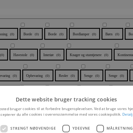
sning
Borde
Borde
Bordlamper
Børn
Bo
(
0
)
(
0
)
(
0
)
(
0
)
(
0
)
Havestole
Interiør
Knager og stumtjenere
Kontinenta
(
0
)
(
0
)
(
0
)
(
0
)
evaring
Opbevaring
Reoler
Senge
Senge
(
0
)
(
0
)
(
0
)
(
0
)
(
0
)
ofaer
Sofaer
Sovesofaer
Spiseborde
Spisebordsstol
(
0
)
(
0
)
(
0
)
(
0
)
Dette website bruger tracking cookies
sted bruger cookies til at forbedre brugeroplevelsen. Ved at bruge vores 
ccepterer du alle cookies i overensstemmelse med vores cookiepolitik.
Detalj
ineskabe
(
0
)
STRENGT NØDVENDIGE
YDEEVNE
MÅLRETNING