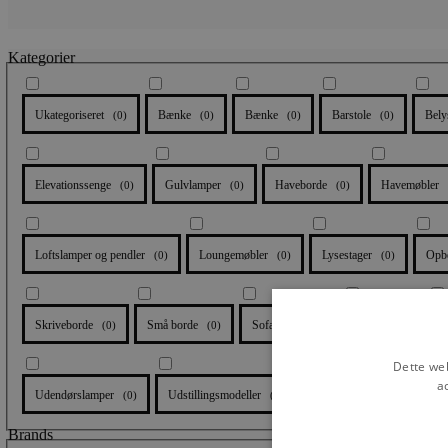
Kategorier
Ukategoriseret
Bænke
Bænke
Barstole
Bely
(
0
)
(
0
)
(
0
)
(
0
)
Elevationssenge
Gulvlamper
Haveborde
Havemøbler
(
0
)
(
0
)
(
0
)
Loftslamper og pendler
Loungemøbler
Lysestager
Opb
(
0
)
(
0
)
(
0
)
Skriveborde
Små borde
Sofaborde
Sofaer
S
(
0
)
(
0
)
(
0
)
(
0
)
Dette web
a
Udendørslamper
Udstillingsmodeller
Væglamper
Vitr
(
0
)
(
0
)
(
0
)
Brands