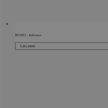
_ga_LFM1XQ3S5J
.vods
_ga
Googl
.vods
RF1903 – Sideways
Læs mere
sbjs_migrations
.vods
sbjs_current_add
.vods
sbjs_first
.vods
sbjs_udata
.vods