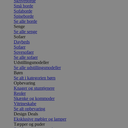
Skriveborde
Små borde
Sofaborde
Spiseborde
Se alle borde
Senge
Se alle senge
Sofaer
Daybeds
Sofaer
Sovesofaer
Se alle sofaer
Udstillingsmodeller
Se alle udstillingsmodeller
Børn
Se alt i kategorien børn
Opbevaring
Knager og stumtjenere
Reoler
Skænke og kommoder
Vitrineskabe
Se alt opbevaring
Design Deals
Eksklusive møbler og lamper
Tæpper og puder