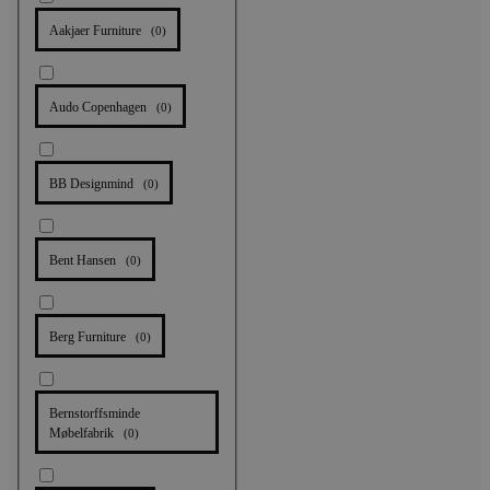
Aakjaer Furniture
(
0
)
Audo Copenhagen
(
0
)
BB Designmind
(
0
)
Bent Hansen
(
0
)
Berg Furniture
(
0
)
Bernstorffsminde
Møbelfabrik
(
0
)