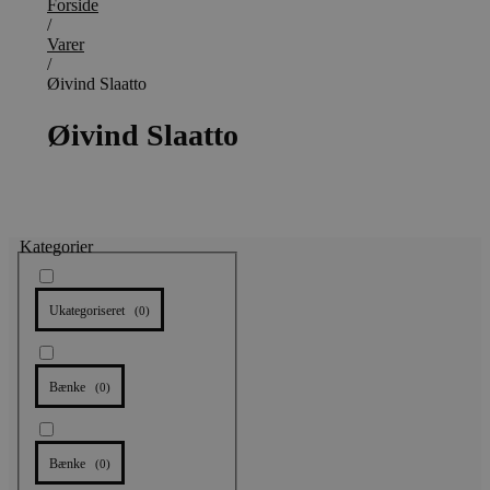
Forside
/
Varer
/
Øivind Slaatto
Øivind Slaatto
Kategorier
Ukategoriseret
(
0
)
Bænke
(
0
)
Bænke
(
0
)