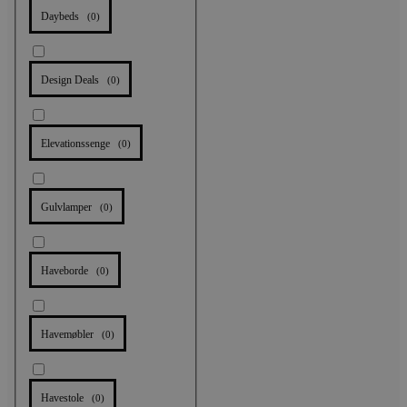
Daybeds
(
0
)
Design Deals
(
0
)
Elevationssenge
(
0
)
Gulvlamper
(
0
)
Haveborde
(
0
)
Havemøbler
(
0
)
Havestole
(
0
)