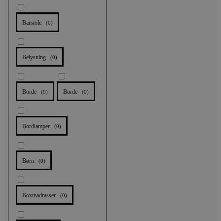
Barstole
(
0
)
Belysning
(
0
)
Borde
Borde
(
0
)
(
0
)
Bordlamper
(
0
)
Børn
(
0
)
Boxmadrasser
(
0
)