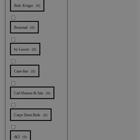
Brdr. Krüger
(
0
)
Brunstad
(
0
)
by Lassen
(
0
)
Cane-line
(
0
)
Carl Hansen & Søn
(
0
)
Carpe Diem Beds
(
0
)
dk3
(
0
)