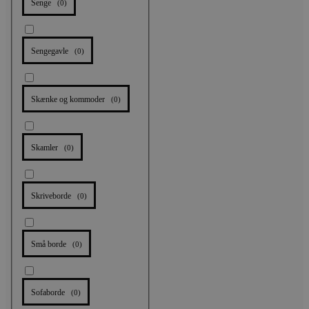
Senge
(
0
)
Sengegavle
(
0
)
Skænke og kommoder
(
0
)
Skamler
(
0
)
Skriveborde
(
0
)
Små borde
(
0
)
Sofaborde
(
0
)