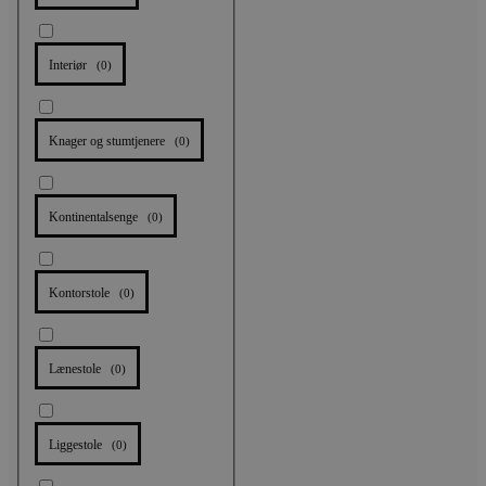
Interiør
(
0
)
Knager og stumtjenere
(
0
)
Kontinentalsenge
(
0
)
Kontorstole
(
0
)
Lænestole
(
0
)
Liggestole
(
0
)