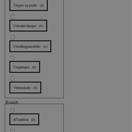
Tæpper og puder
(
0
)
Udendørslamper
(
0
)
Udstillingsmodeller
(
0
)
Væglamper
(
0
)
Vitrineskabe
(
0
)
Brands
&Tradition
(
0
)