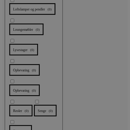
Loftslamper og pendler
(
0
)
Loungemøbler
(
0
)
Lysestager
(
0
)
Opbevaring
(
0
)
Opbevaring
(
0
)
Reoler
Senge
(
0
)
(
0
)