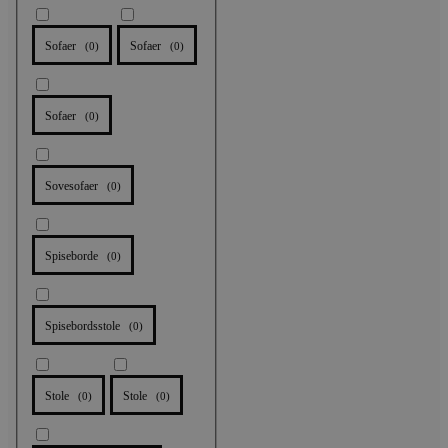
Sofaer
Sofaer
(
0
)
(
0
)
Sofaer
(
0
)
Sovesofaer
(
0
)
Spiseborde
(
0
)
Spisebordsstole
(
0
)
Stole
Stole
(
0
)
(
0
)