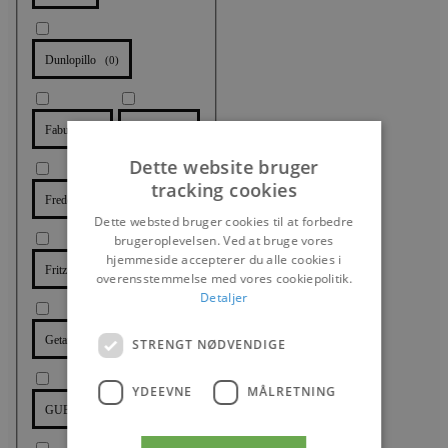
Dunlopillo
(
0
)
Fabula
Fraster
(
0
)
(
0
)
Dette website bruger
tracking cookies
Fredericia Furniture
(
0
)
Dette websted bruger cookies til at forbedre
brugeroplevelsen. Ved at bruge vores
hjemmeside accepterer du alle cookies i
Fritz Hansen
(
0
)
overensstemmelse med vores cookiepolitik.
Detaljer
Getama
(
0
)
STRENGT NØDVENDIGE
YDEEVNE
MÅLRETNING
GUBI
(
0
)