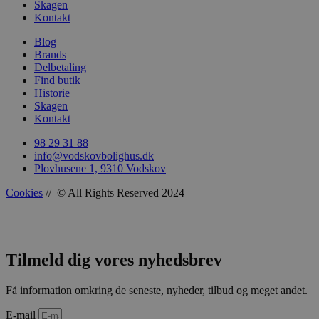
Skagen
vodskovbolig
Kontakt
Blog
Brands
Delbetaling
Find butik
wp_woocommerce_session_[abcdef0123456789]
vodskovbolig
Historie
{32}
Skagen
Kontakt
98 29 31 88
info@vodskovbolighus.dk
Plovhusene 1, 9310 Vodskov
Cookies
// © All Rights Reserved 2024
wc_cart_created
vodskovbolig
Tilmeld dig vores nyhedsbrev
Få information omkring de seneste, nyheder, tilbud og meget andet.
E-mail