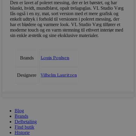
Navn
Provider / D
Den er lavet af poleret messing, der er let børstet, og har
blankt, hvidt, mundblæst, opalt trelagsglas. VL Studio Væg
CookieScriptConsent
CookieScript
fås også i en ny, mat, sort version med et mere grafisk og
vodskovbolig
enkelt udtryk i forhold til versionen i poleret messing, der
har et blødere og varmere look. VL Studio Væg tilfører et
moderne touch og en varm stemning til ethvert interiør med
sin enkle æstetik og sine eksklusive materialer.
Louis Poulsen
Brands
Vilhelm Lauritzen
Designere
woocommerce_recently_viewed
Automattic In
vodskovbolig
woocommerce_cart_hash
Automattic In
vodskovbolig
Blog
Brands
Delbetaling
Find butik
Historie
woocommerce_items_in_cart
Automattic In