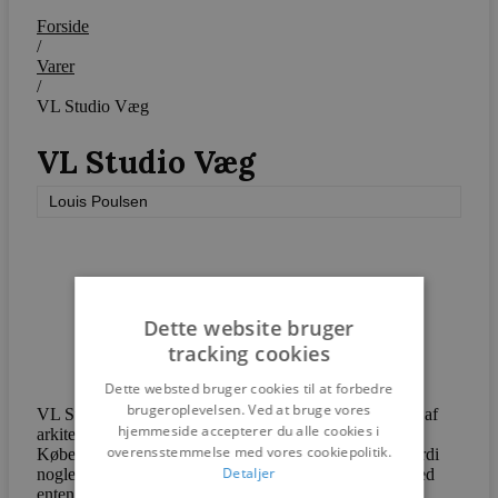
Forside
/
Varer
/
VL Studio Væg
VL Studio Væg
Louis Poulsen
Dette website bruger
tracking cookies
Dette websted bruger cookies til at forbedre
brugeroplevelsen. Ved at bruge vores
VL Studio-familien har sine rødder i en lampe designet af
hjemmeside accepterer du alle cookies i
arkitekt Vilhelm Lauritzen til DR’s gamle radiohus i
overensstemmelse med vores cookiepolitik.
København i 1940’erne. Navnet ‘Studio’ blev valgt, fordi
Detaljer
nogle af lamperne blev brugt uden for studierne til – med
enten rødt eller grønt lys – at angive, om der var en