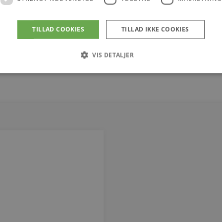
TILLAD COOKIES
TILLAD IKKE COOKIES
VIS DETALJER
Strengt nødvendige
Ydeevne
Målretning
tillader kernewebsfunktionalitet såsom bruger login og kontostyring. Hjemmesiden ka
Provider / Domæne
Udløb
Beskrivelse
4 uger 2
Denne cookie bruges af Co
CookieScript
dage
til at huske præferencer 
vodskovbolighus.dk
Det er nødvendigt, at Coo
cookiebanner fungerer kor
iewed
Session
Strømmer widgeten Senest
Automattic Inc.
vodskovbolighus.dk
Session
Hjælper WooCommerce me
Automattic Inc.
indkøbsvognens indhold /
vodskovbolighus.dk