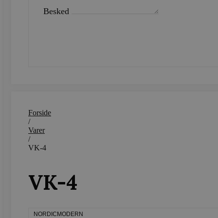
Besked
_ga_LFM1XQ3S5J
.vods
SEND
_ga
Googl
.vods
sbjs_migrations
.vods
Forside
/
sbjs_current_add
.vods
Varer
/
VK-4
sbjs_first
.vods
VK-4
sbjs_udata
.vods
NORDICMODERN