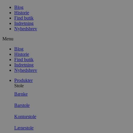
Blog
Historie
Find butik
Indretning
Nyhedsbrev
Menu
Blog
Historie
Find butik
Indretning
Nyhedsbrev
Produkter
Stole
Bænke
Barstole
Kontorstole
Lænestole