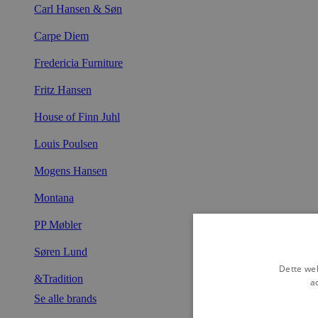
Carl Hansen & Søn
Carpe Diem
Fredericia Furniture
Fritz Hansen
House of Finn Juhl
Louis Poulsen
Mogens Hansen
Montana
PP Møbler
Søren Lund
Dette web
&Tradition
a
Se alle brands