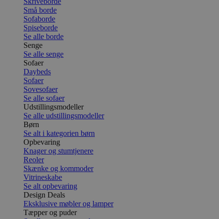
Skriveborde
Små borde
Sofaborde
Spiseborde
Se alle borde
Senge
Se alle senge
Sofaer
Daybeds
Sofaer
Sovesofaer
Se alle sofaer
Udstillingsmodeller
Se alle udstillingsmodeller
Børn
Se alt i kategorien børn
Opbevaring
Knager og stumtjenere
Reoler
Skænke og kommoder
Vitrineskabe
Se alt opbevaring
Design Deals
Eksklusive møbler og lamper
Tæpper og puder