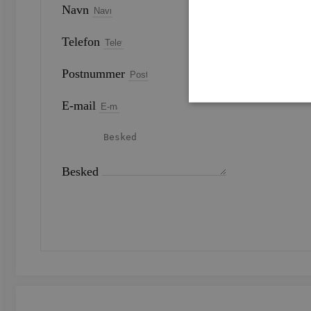
Navn
Telefon
Postnummer
E-mail
Strengt nødvendige cookies 
strengt nødvendige cookies.
Besked
Navn
CookieScriptConsent
SEND
woocommerce_recently_v
woocommerce_cart_hash