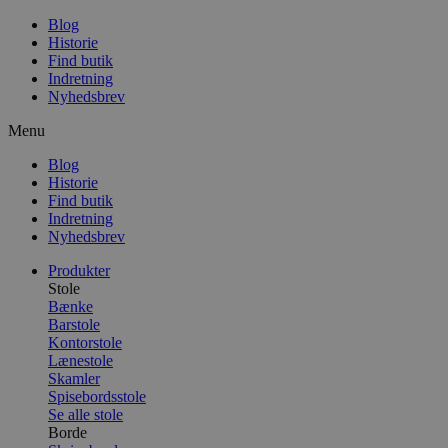
Blog
Historie
Find butik
Indretning
Nyhedsbrev
Menu
Blog
Historie
Find butik
Indretning
Nyhedsbrev
Produkter
Stole
Bænke
Barstole
Kontorstole
Lænestole
Skamler
Spisebordsstole
Se alle stole
Borde