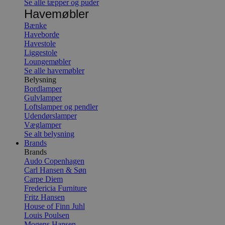
Se alle tæpper og puder
Havemøbler
Bænke
Haveborde
Havestole
Liggestole
Loungemøbler
Se alle havemøbler
Belysning
Bordlamper
Gulvlamper
Loftslamper og pendler
Udendørslamper
Væglamper
Se alt belysning
Brands
Brands
Audo Copenhagen
Carl Hansen & Søn
Carpe Diem
Fredericia Furniture
Fritz Hansen
House of Finn Juhl
Louis Poulsen
Mogens Hansen