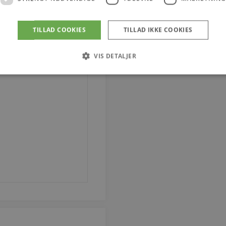
TILLAD COOKIES
TILLAD IKKE COOKIES
VIS DETALJER
Strengt nødvendige
Ydeevne
Målretning
tillader kernewebsfunktionalitet såsom bruger login og kontostyring. Hjemmesiden ka
Provider / Domæne
Udløb
Beskrivelse
4 uger 2
Denne cookie bruges af Co
CookieScript
dage
til at huske præferencer 
vodskovbolighus.dk
Det er nødvendigt, at Coo
cookiebanner fungerer kor
iewed
Session
Strømmer widgeten Senest
Automattic Inc.
vodskovbolighus.dk
Session
Hjælper WooCommerce me
Automattic Inc.
indkøbsvognens indhold /
vodskovbolighus.dk