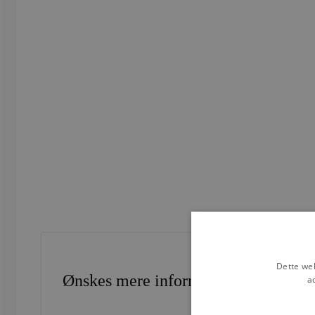
Dette web
Ønskes mere information?
a