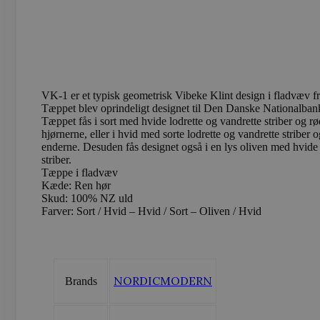
_ga_LFM1XQ3S5J
.vods
_ga
Googl
.vods
VK-1 er et typisk geometrisk Vibeke Klint design i fladvæv f
Tæppet blev oprindeligt designet til Den Danske Nationalban
Tæppet fås i sort med hvide lodrette og vandrette striber og rø
hjørnerne, eller i hvid med sorte lodrette og vandrette striber 
enderne. Desuden fås designet også i en lys oliven med hvide 
sbjs_migrations
.vods
striber.
Tæppe i fladvæv
Kæde: Ren hør
sbjs_current_add
.vods
Skud: 100% NZ uld
Farver: Sort / Hvid – Hvid / Sort – Oliven / Hvid
sbjs_first
.vods
NORDICMODERN
Brands
sbjs_udata
.vods