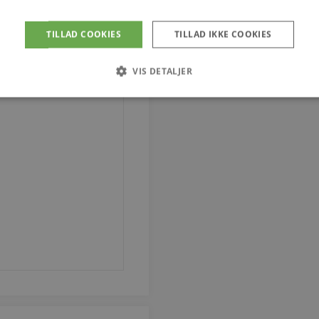
TILLAD COOKIES
TILLAD IKKE COOKIES
VIS DETALJER
Strengt nødvendige
Ydeevne
Målretning
tillader kernewebsfunktionalitet såsom bruger login og kontostyring. Hjemmesiden ka
Provider / Domæne
Udløb
Beskrivelse
4 uger 2
Denne cookie bruges af Co
CookieScript
dage
til at huske præferencer 
vodskovbolighus.dk
Det er nødvendigt, at Coo
cookiebanner fungerer kor
iewed
Session
Strømmer widgeten Senest
Automattic Inc.
vodskovbolighus.dk
Session
Hjælper WooCommerce me
Automattic Inc.
indkøbsvognens indhold /
vodskovbolighus.dk
art
Session
Hjælper WooCommerce me