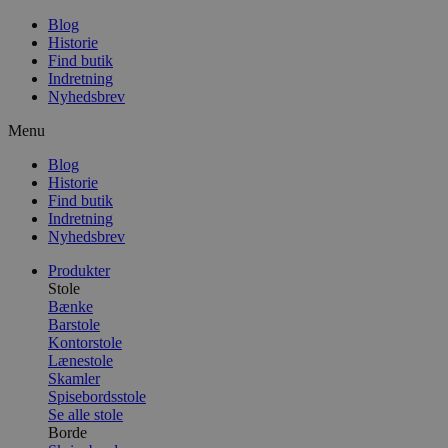
Blog
Historie
Find butik
Indretning
Nyhedsbrev
Menu
Blog
Historie
Find butik
Indretning
Nyhedsbrev
Produkter
Stole
Bænke
Barstole
Kontorstole
Lænestole
Skamler
Spisebordsstole
Se alle stole
Borde