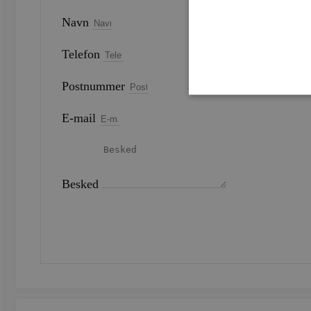
Navn
Telefon
Postnummer
E-mail
Strengt nødvendige cookies 
strengt nødvendige cookies.
Navn
Besked
CookieScriptConsent
SEND
woocommerce_recently_v
woocommerce_cart_hash
woocommerce_items_in_c