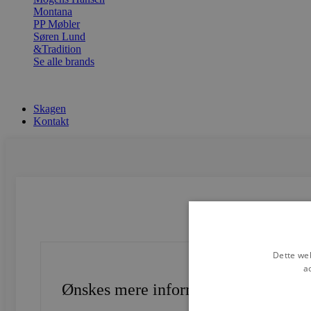
Montana
PP Møbler
Søren Lund
&Tradition
Se alle brands
Skagen
Kontakt
Dette web
a
Ønskes mere information?