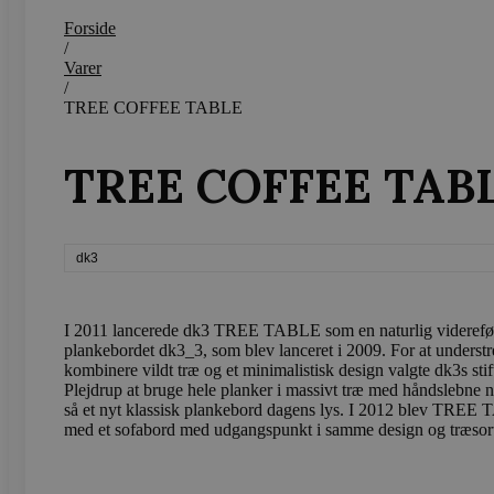
Forside
/
wp_woocommerce_session
{32}
Varer
/
TREE COFFEE TABLE
wc_cart_created
TREE COFFEE TAB
wc_cart_hash_[abcdef0123
dk3
Navn
Navn
Provider /
Provi
I 2011 lancerede dk3 TREE TABLE som en naturlig videreføre
plankebordet dk3_3, som blev lanceret i 2009. For at underst
sbjs_first_add
test_cookie
.vods
Google LLC
.doubleclick
kombinere vildt træ og et minimalistisk design valgte dk3s sti
Plejdrup at bruge hele planker i massivt træ med håndslebne na
_gcl_au
Google LLC
så et nyt klassisk plankebord dagens lys. I 2012 blev TREE
sbjs_current
.vods
.vodskovbol
med et sofabord med udgangspunkt i samme design og træsort
sbjs_session
.vods