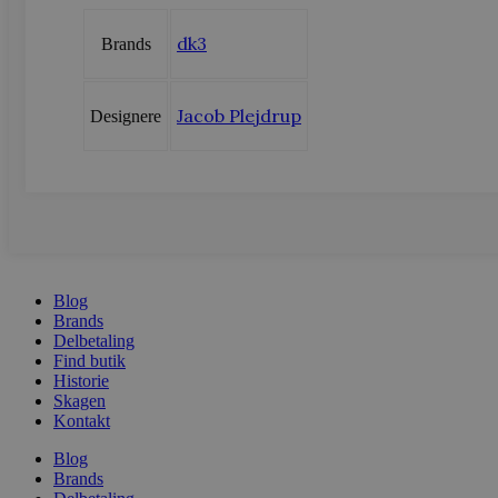
dk3
Brands
_ga_LFM1XQ3S5J
.vods
_ga
Googl
Jacob Plejdrup
Designere
.vods
sbjs_migrations
.vods
sbjs_current_add
.vods
Blog
Brands
Delbetaling
Find butik
sbjs_first
.vods
Historie
Skagen
Kontakt
sbjs_udata
.vods
Blog
Brands