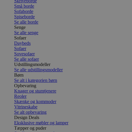
Skriveborde
Små borde
Sofaborde
Spiseborde
Se alle borde
Senge
Se alle senge
Sofaer
Daybeds
Sofaer
Sovesofaer
Se alle sofaer
Udstillingsmodeller
Se alle udstillingsmodeller
Børn
Se alt i kategorien børn
Opbevaring
Knager og stumtjenere
Reoler
Skænke og kommoder
Vitrineskabe
Se alt opbevaring
Design Deals
Eksklusive møbler og lamper
Tæpper og puder