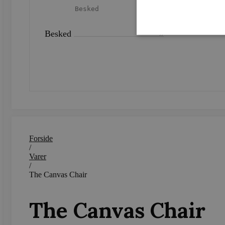
Besked
SEND
Strengt nødvendige cookies 
strengt nødvendige cookies.
Navn
CookieScriptConsent
Forside
/
woocommerce_recently_v
Varer
/
woocommerce_cart_hash
The Canvas Chair
woocommerce_items_in_c
The Canvas Chair
wp_woocommerce_session
{32}