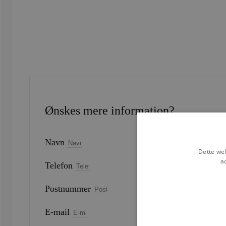
Ønskes mere information?
Navn
Dette web
a
Telefon
Postnummer
E-mail