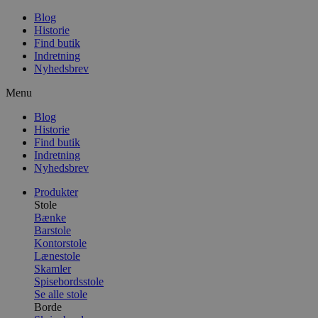
Blog
Historie
Find butik
Indretning
Nyhedsbrev
Menu
Blog
Historie
Find butik
Indretning
Nyhedsbrev
Produkter
Stole
Bænke
Barstole
Kontorstole
Lænestole
Skamler
Spisebordsstole
Se alle stole
Borde