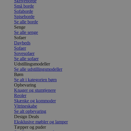
Skriveborde
Små borde
Sofaborde
Spiseborde
Se alle borde
Senge
Se alle senge
Sofaer
Daybeds
Sofaer
Sovesofaer
Se alle sofaer
Udstillingsmodeller
Se alle udstillingsmodeller
Børn
Se alt i kategorien børn
Opbevaring
Knager og stumtjenere
Reoler
Skænke og kommoder
Vitrineskabe
Se alt opbevaring
Design Deals
Eksklusive møbler og lamper
Tæpper og puder