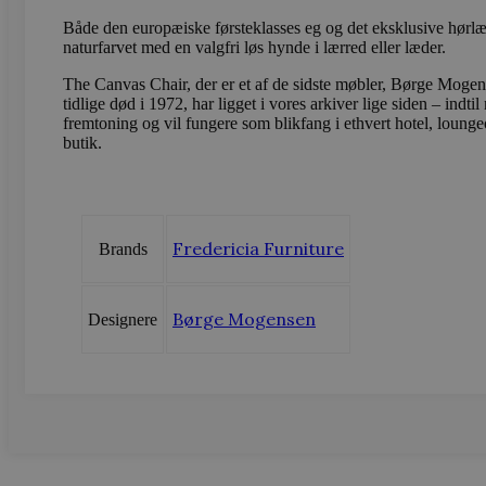
Både den europæiske førsteklasses eg og det eksklusive hørlærr
_ga
Googl
naturfarvet med en valgfri løs hynde i lærred eller læder.
.vods
The Canvas Chair, der er et af de sidste møbler, Børge Mogens
tidlige død i 1972, har ligget i vores arkiver lige siden – indtil
fremtoning og vil fungere som blikfang i ethvert hotel, lounge
butik.
sbjs_migrations
.vods
sbjs_current_add
.vods
Fredericia Furniture
Brands
sbjs_first
.vods
Børge Mogensen
Designere
sbjs_udata
.vods