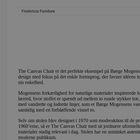
Fredericia Furniture
wc_cart_created
wc_cart_hash_[abcdef0123
Navn
Navn
Provider /
Provi
The Canvas Chair er det perfekte eksempel på Børge Mogensen
design med fokus på det enkle formsprog, der favner idéens in
sbjs_first_add
test_cookie
.vods
Google LLC
sin enkelhed.
.doubleclick
_gcl_au
Mogensens forkærlighed for naturlige materialer inspirerede h
Google LLC
sbjs_current
.vods
.vodskovbol
lærred, hvor stoffet er spændt ud mellem to runde stykker træ, 
med vandrette og lodrette linjer, som er Børge Mogensens var
samtidig med en forbløffende visuel ro.
sbjs_session
.vods
Selv om stolen blev designet i 1970 som modreaktion til de p
1960’erne, så er The Canvas Chair med sit jordnære uformelle
materialer stadig relevant i dag. Stolen har en usminket autentic
_ga_LFM1XQ3S5J
.vods
moderne publikum.