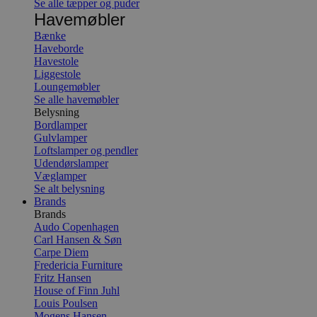
Se alle tæpper og puder
Havemøbler
Bænke
Haveborde
Havestole
Liggestole
Loungemøbler
Se alle havemøbler
Belysning
Bordlamper
Gulvlamper
Loftslamper og pendler
Udendørslamper
Væglamper
Se alt belysning
Brands
Brands
Audo Copenhagen
Carl Hansen & Søn
Carpe Diem
Fredericia Furniture
Fritz Hansen
House of Finn Juhl
Louis Poulsen
Mogens Hansen