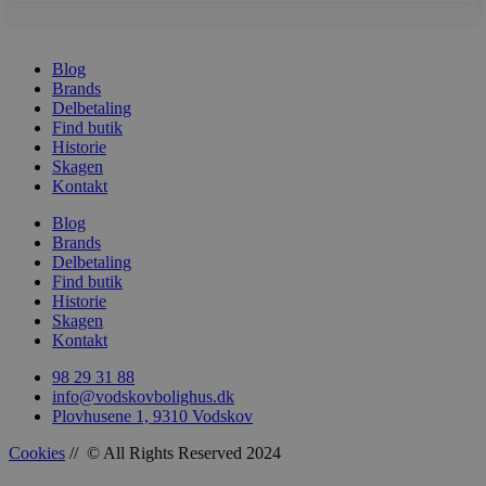
Blog
Brands
Delbetaling
woocommerce_recently_viewed
Automattic In
Find butik
vodskovbolig
Historie
Skagen
woocommerce_cart_hash
Automattic In
Kontakt
vodskovbolig
Blog
Brands
Delbetaling
Find butik
Historie
woocommerce_items_in_cart
Automattic In
Skagen
vodskovbolig
Kontakt
98 29 31 88
info@vodskovbolighus.dk
Plovhusene 1, 9310 Vodskov
Cookies
// © All Rights Reserved 2024
wp_woocommerce_session_[abcdef0123456789]
vodskovbolig
{32}