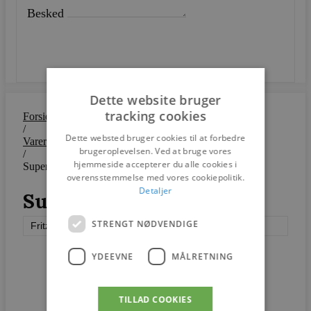
Besked
SEND
Dette website bruger
tracking cookies
Forside
/
Dette websted bruger cookies til at forbedre
Varer
brugeroplevelsen. Ved at bruge vores
/
hjemmeside accepterer du alle cookies i
Supercirculær™
overensstemmelse med vores cookiepolitik.
Detaljer
Supercirculær™
STRENGT NØDVENDIGE
Fritz Hansen
YDEEVNE
MÅLRETNING
TILLAD COOKIES