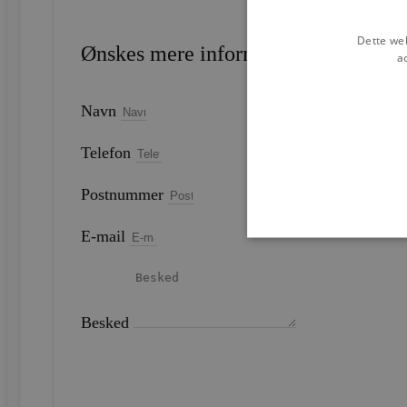
Dette web
Ønskes mere information?
a
Navn
Telefon
Postnummer
E-mail
Strengt nødvendige cookies 
Besked
strengt nødvendige cookies.
Navn
SEND
CookieScriptConsent