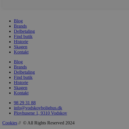
sbjs_first
.vods
Blog
sbjs_udata
.vods
Brands
Delbetaling
Find butik
Historie
Skagen
Kontakt
Blog
Brands
Delbetaling
Find butik
Historie
Skagen
Kontakt
98 29 31 88
info@vodskovbolighus.dk
Plovhusene 1, 9310 Vodskov
Cookies
// © All Rights Reserved 2024