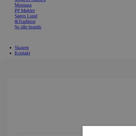
Montana
PP Møbler
Søren Lund
&Tradition
Se alle brands
Skagen
Kontakt