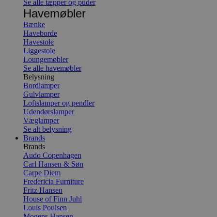
Se alle tæpper og puder
Havemøbler
Bænke
Haveborde
Havestole
Liggestole
Loungemøbler
Se alle havemøbler
Belysning
Bordlamper
Gulvlamper
Loftslamper og pendler
Udendørslamper
Væglamper
Se alt belysning
Brands
Brands
Audo Copenhagen
Carl Hansen & Søn
Carpe Diem
Fredericia Furniture
Fritz Hansen
House of Finn Juhl
Louis Poulsen
Mogens Hansen