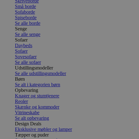
Skriveborde
Små borde
Sofaborde
Spiseborde
Se alle borde
Senge
Se alle senge
Sofaer
Daybeds
Sofaer
Sovesofaer
Se alle sofaer
Udstillingsmodeller
Se alle udstillingsmodeller
Børn
Se alt i kategorien børn
Opbevaring
Knager og stumtjenere
Reoler
Skænke og kommoder
Vitrineskabe
Se alt opbevaring
Design Deals
Eksklusive møbler og lamper
Tæpper og puder