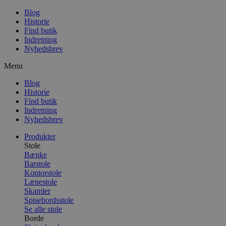
Blog
Historie
Find butik
Indretning
Nyhedsbrev
Menu
Blog
Historie
Find butik
Indretning
Nyhedsbrev
Produkter
Stole
Bænke
Barstole
Kontorstole
Lænestole
Skamler
Spisebordsstole
Se alle stole
Borde