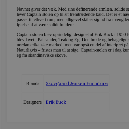
.doubleclick
Navnet giver det væk. Med sine definerende armlæn, solide s
_gcl_au
Google LLC
lever Captain-stolen op til sit fremtrædende kald. Det er et næ
sbjs_current
.vods
.vodskovbol
passer til ethvert rum, men alligevel skiller sig ud fra mængd
følelse af at være solidt funderet.
sbjs_session
.vods
Captain-stolen blev oprindeligt designet af Erik Buck i 1950
blev lavet i Palisander, Teak og Eg. Den brede og behagelige st
nordamerikanske marked, men var også en del af interiøret p
Naturligvis – fristes man til at sige. Captain-stolen er i dag kun
_ga_LFM1XQ3S5J
.vods
eg fra skandinaviske skove.
_ga
Googl
.vods
Skovgaard Jensen Furniture
Brands
sbjs_migrations
.vods
Erik Buck
Designere
sbjs_current_add
.vods