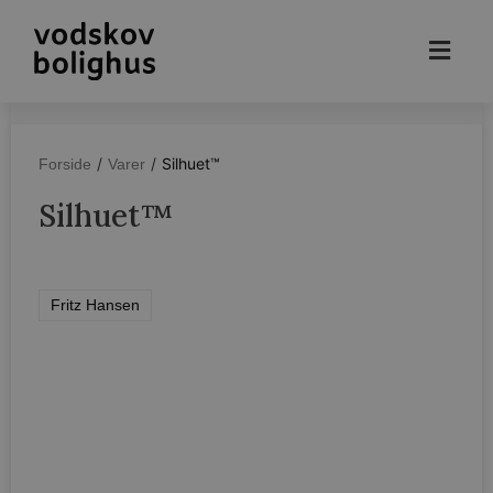
/
/
Silhuet™
Forside
Varer
Silhuet™
Fritz Hansen