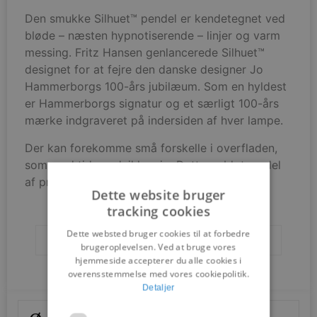
Den smukke Silhuet™ pendel er kendetegnet ved
bløde – næsten hypnotiserende – linjer og varm
messing. Fritz Hansen genlancerede Silhuet™
designet for at fejre den danske designer Jo
Hammerborgs 100-års jubilæum. Som en hyldest
er Hammerborgs signatur og et særligt 100-års
mærke indgraveret på indersiden af hver lampe.
Der kan forekomme små forskelle i overfladen,
som med tiden udvikler sig. Dette er blot en del
af produktets unikke design.
Dette website bruger
tracking cookies
Dette websted bruger cookies til at forbedre
Brands
Fritz Hansen
brugeroplevelsen. Ved at bruge vores
hjemmeside accepterer du alle cookies i
overensstemmelse med vores cookiepolitik.
Detaljer