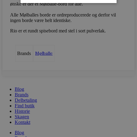
ønske er der et Mølballe-bord
for alle.
Alle Mølballes borde er ordreproducerede og derfor vil
Strengt nødvendige
Ydeevne
ingen borde være helt identiske.
Målretning
Rio er et rundt spisebord med stel i sort pulverlak.
Strengt nødvendige cookies tillader
kernewebsfunktionalitet såsom bruger login og
kontostyring. Hjemmesiden kan ikke bruges
korrekt uden strengt nødvendige cookies.
Mølballe
Brands
Navn
Provider / D
CookieScriptConsent
CookieScript
vodskovbolig
Blog
Brands
Delbetaling
Find butik
Historie
Skagen
Kontakt
Blog
woocommerce_recently_viewed