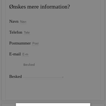
Ønskes mere information?
Navn
Telefon
Postnummer
E-mail
Besked
SEND