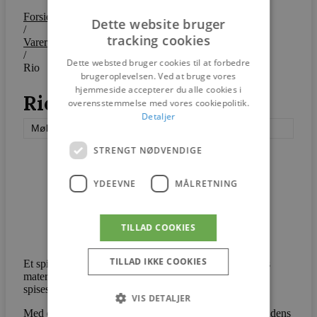
Forside
Dette website bruger
/
tracking cookies
Varer
/
Dette websted bruger cookies til at forbedre
Rio
brugeroplevelsen. Ved at bruge vores
hjemmeside accepterer du alle cookies i
Rio
overensstemmelse med vores cookiepolitik.
Detaljer
Mølballe
STRENGT NØDVENDIGE
YDEEVNE
MÅLRETNING
TILLAD COOKIES
TILLAD IKKE COOKIES
Et spisebord
fra Mølballe A/S kan fremhæve køkkenets
materialevalg samt komplimentere alrummets eller
spisestuens udtryk.
VIS DETALJER
Med et væld af materialer der kan kombineres efter kundens