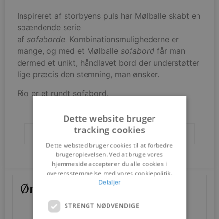
​Inspireret af storbyens puls har Mølballe skabt en
spændende serie
af
sofaborde
. Kombinationsmulighederne er
mange, og med et Mølballe
sofabord
får man
dermed et unikt, håndlavet bord der understøtter
lige præcis den stemning, man ønsker.
Rio er et rundt sofabord.
Dette website bruger
tracking cookies
Brands
Mølballe
Dette websted bruger cookies til at forbedre
brugeroplevelsen. Ved at bruge vores
hjemmeside accepterer du alle cookies i
overensstemmelse med vores cookiepolitik.
Detaljer
Ønskes mere information?
STRENGT NØDVENDIGE