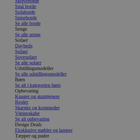
Skriveborde
Små borde
Sofaborde
Spiseborde
Se alle borde
Senge
Se alle senge
Sofaer
Daybeds
Sofaer
Sovesofaer
Se alle sofaer
Udstillingsmodeller
Se alle udstillingsmodeller
Børn
Se alt i kategorien børn
Opbevaring
Knager og stumtjenere
Reoler
Skænke og kommoder
Vitrineskabe
Se alt opbevaring
Design Deals
Eksklusive møbler og lamper
Tæpper og puder