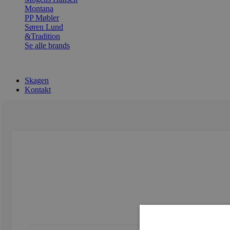
Montana
PP Møbler
Søren Lund
&Tradition
Se alle brands
Skagen
Kontakt