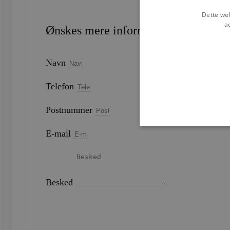
Dette web
a
Ønskes mere information?
Navn
Telefon
Postnummer
E-mail
Strengt nødvendige cookies 
strengt nødvendige cookies.
Besked
Navn
CookieScriptConsent
SEND