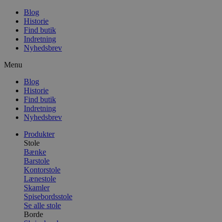
Blog
Historie
Find butik
Indretning
Nyhedsbrev
Menu
Blog
Historie
Find butik
Indretning
Nyhedsbrev
Produkter
Stole
Bænke
Barstole
Kontorstole
Lænestole
Skamler
Spisebordsstole
Se alle stole
Borde