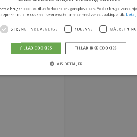
sted bruger cookies til at forbedre brugeroplevelsen. Ved at bruge vores 
ccepterer du alle cookies i overensstemmelse med vores cookiepolitik.
Detalj
STRENGT NØDVENDIGE
YDEEVNE
MÅLRETNING
TILLAD COOKIES
TILLAD IKKE COOKIES
VIS DETALJER
Strengt nødvendige
Ydeevne
Målretning
tillader kernewebsfunktionalitet såsom bruger login og kontostyring. Hjemmesiden ka
Provider / Domæne
Udløb
Beskrivelse
4 uger 2
Denne cookie bruges af Co
CookieScript
dage
til at huske præferencer 
vodskovbolighus.dk
Det er nødvendigt, at Coo
cookiebanner fungerer kor