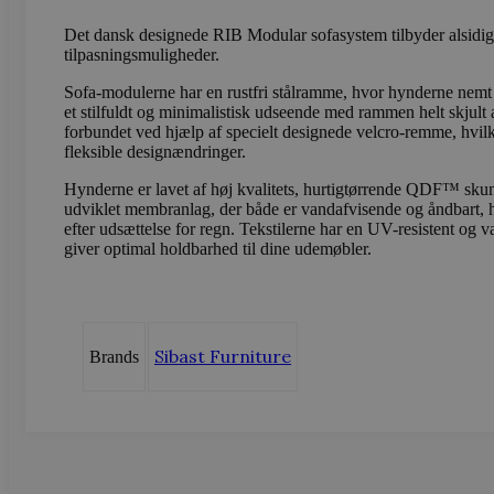
_gcl_au
Google LLC
Det dansk designede RIB Modular sofasystem tilbyder alsidig
sbjs_current
.vods
.vodskovbol
tilpasningsmuligheder.
Sofa-modulerne har en rustfri stålramme, hvor hynderne nemt 
sbjs_session
.vods
et stilfuldt og minimalistisk udseende med rammen helt skjult
forbundet ved hjælp af specielt designede velcro-remme, hvi
fleksible designændringer.
_ga_LFM1XQ3S5J
.vods
Hynderne er lavet af høj kvalitets, hurtigtørrende QDF™ skum,
udviklet membranlag, der både er vandafvisende og åndbart, hv
efter udsættelse for regn. Tekstilerne har en UV-resistent og 
_ga
Googl
.vods
giver optimal holdbarhed til dine udemøbler.
sbjs_migrations
.vods
Sibast Furniture
Brands
sbjs_current_add
.vods
sbjs_first
.vods