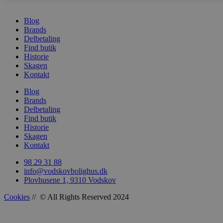
Blog
Brands
sbjs_udata
.vods
Delbetaling
Find butik
Historie
Skagen
Kontakt
Blog
Brands
Delbetaling
Find butik
Historie
Skagen
Kontakt
98 29 31 88
info@vodskovbolighus.dk
Plovhusene 1, 9310 Vodskov
Cookies
// © All Rights Reserved 2024