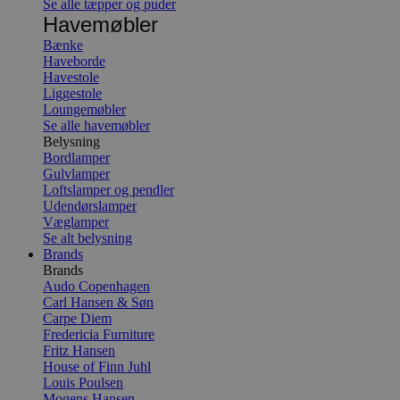
Se alle tæpper og puder
Havemøbler
Bænke
Haveborde
Havestole
Liggestole
Loungemøbler
Se alle havemøbler
Belysning
Bordlamper
Gulvlamper
Loftslamper og pendler
Udendørslamper
Væglamper
Se alt belysning
Brands
Brands
Audo Copenhagen
Carl Hansen & Søn
Carpe Diem
Fredericia Furniture
Fritz Hansen
House of Finn Juhl
Louis Poulsen
Mogens Hansen