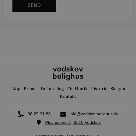
SEND
CookieScriptConsent
CookieScript
vodskovbolig
woocommerce_recently_viewed
Automattic Inc
vodskovbolig
Blog
Brands
Delbetaling
Find butik
Historie
Skagen
woocommerce_cart_hash
Automattic Inc
vodskovbolig
Kontakt
98 29 31 88
info@vodskovbolighus.dk
Plovhusene 1, 9310 Vodskov
woocommerce_items_in_cart
Automattic Inc
vodskovbolig