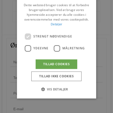
Dette websted bruger cookies til at forbedre
Brands
PP Møbler
brugeroplevelsen. Ved at bruge vores
hjemmeside accepterer du alle cookies i
Designere
Hans J. Wegner
overensstemmelse med vores cookiepolitik.
Detaljer
STRENGT NØDVENDIGE
Ønskes mere information?
YDEEVNE
MÅLRETNING
TILLAD COOKIES
TILLAD IKKE COOKIES
VIS DETALJER
Strengt nødvendige
Ydeevne