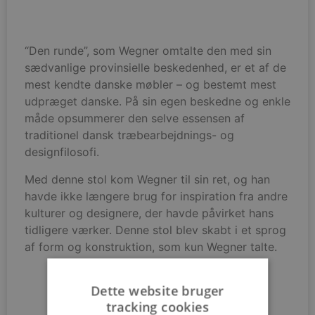
“Den runde”, som Wegner omtalte den med sin
sædvanlige provinsielle beskedenhed, er et af de
mest kendte danske møbler – og bestemt mest
udpræget danske. På sin egen beskedne og enkle
måde opsummerer den selve essensen af
traditionel dansk træbearbejdnings- og
designfilosofi.
Med denne stol kom Wegner til sin ret, og han
havde ikke længere brug for inspiration fra andre
kulturer og designere, der havde påvirket hans
tidligere værker. Denne stol blev skabt i et sprog
af form og konstruktion, som kun Wegner talte.
Dette website bruger
tracking cookies