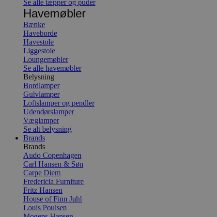
Se alle tæpper og puder
Havemøbler
Bænke
Haveborde
Havestole
Liggestole
Loungemøbler
Se alle havemøbler
Belysning
Bordlamper
Gulvlamper
Loftslamper og pendler
Udendørslamper
Væglamper
Se alt belysning
Brands
Brands
Audo Copenhagen
Carl Hansen & Søn
Carpe Diem
Fredericia Furniture
Fritz Hansen
House of Finn Juhl
Louis Poulsen
Mogens Hansen