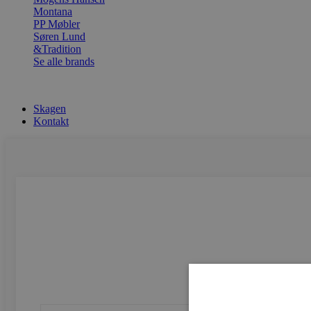
Montana
PP Møbler
Søren Lund
&Tradition
Se alle brands
Skagen
Kontakt