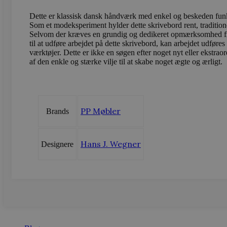
_gcl_au
Google LLC
sbjs_current
.vods
.vodskovbol
Dette er klassisk dansk håndværk med enkel og beskeden funkti
Som et modeksperiment hylder dette skrivebord rent, tradition
Selvom der kræves en grundig og dedikeret opmærksomhed f
sbjs_session
.vods
til at udføre arbejdet på dette skrivebord, kan arbejdet udføres
værktøjer. Dette er ikke en søgen efter noget nyt eller ekstraord
af den enkle og stærke vilje til at skabe noget ægte og ærligt.
_ga_LFM1XQ3S5J
.vods
_ga
Googl
.vods
PP Møbler
Brands
Hans J. Wegner
Designere
sbjs_migrations
.vods
sbjs_current_add
.vods
sbjs_first
.vods