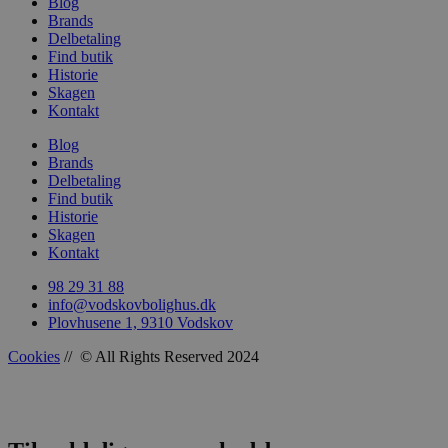
Blog
Brands
Delbetaling
sbjs_udata
.vods
Find butik
Historie
Skagen
Kontakt
Blog
Brands
Delbetaling
Find butik
Historie
Skagen
Kontakt
98 29 31 88
info@vodskovbolighus.dk
Plovhusene 1, 9310 Vodskov
Cookies
// © All Rights Reserved 2024