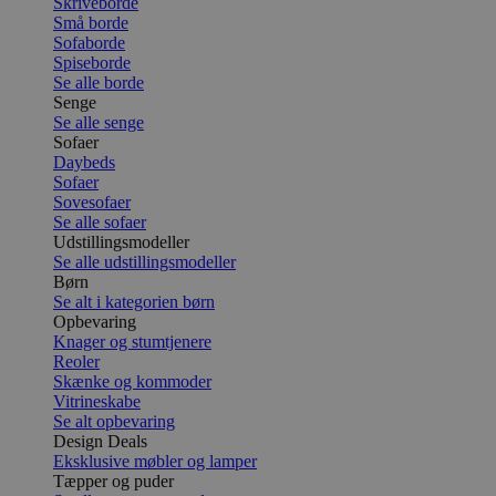
Skriveborde
Små borde
Sofaborde
Spiseborde
Se alle borde
Senge
Se alle senge
Sofaer
Daybeds
Sofaer
Sovesofaer
Se alle sofaer
Udstillingsmodeller
Se alle udstillingsmodeller
Børn
Se alt i kategorien børn
Opbevaring
Knager og stumtjenere
Reoler
Skænke og kommoder
Vitrineskabe
Se alt opbevaring
Design Deals
Eksklusive møbler og lamper
Tæpper og puder