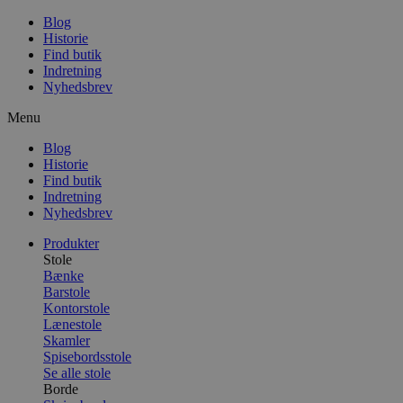
Blog
Historie
Find butik
Indretning
Nyhedsbrev
Menu
Blog
Historie
Find butik
Indretning
Nyhedsbrev
Produkter
Stole
Bænke
Barstole
Kontorstole
Lænestole
Skamler
Spisebordsstole
Se alle stole
Borde