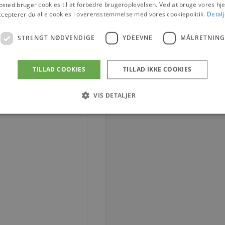
sted bruger cookies til at forbedre brugeroplevelsen. Ved at bruge vores 
ccepterer du alle cookies i overensstemmelse med vores cookiepolitik.
Detalj
STRENGT NØDVENDIGE
YDEEVNE
MÅLRETNING
TILLAD COOKIES
TILLAD IKKE COOKIES
VIS DETALJER
Strengt nødvendige
Ydeevne
Målretning
tillader kernewebsfunktionalitet såsom bruger login og kontostyring. Hjemmesiden ka
Provider / Domæne
Udløb
Beskrivelse
4 uger 2
Denne cookie bruges af Co
CookieScript
dage
til at huske præferencer 
vodskovbolighus.dk
Det er nødvendigt, at Coo
cookiebanner fungerer kor