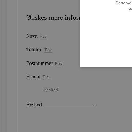
Dette web
a
Ønskes mere information?
Navn
Telefon
Postnummer
E-mail
Strengt nødvendige cookies 
strengt nødvendige cookies.
Navn
Besked
CookieScriptConsent
SEND