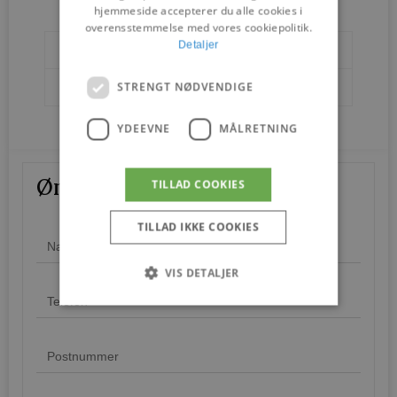
hjemmeside accepterer du alle cookies i
overensstemmelse med vores cookiepolitik.
Detaljer
Brands
PP Møbler
Designere
STRENGT NØDVENDIGE
Hans J. Wegner
YDEEVNE
MÅLRETNING
Ønskes mere information?
TILLAD COOKIES
TILLAD IKKE COOKIES
VIS DETALJER
Strengt nødvendige
Ydeevne
Målretning