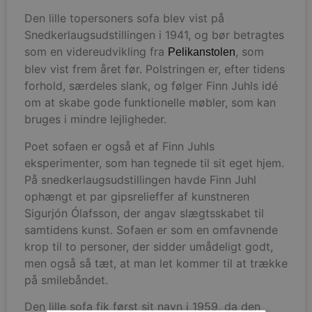
Den lille topersoners sofa blev vist på
Snedkerlaugsudstillingen i 1941, og bør betragtes
som en videreudvikling fra
, som
Pelikanstolen
blev vist frem året før. Polstringen er, efter tidens
forhold, særdeles slank, og følger Finn Juhls idé
om at skabe gode funktionelle møbler, som kan
bruges i mindre lejligheder.
Poet sofaen er også et af Finn Juhls
eksperimenter, som han tegnede til sit eget hjem.
På snedkerlaugsudstillingen havde Finn Juhl
ophængt et par gipsrelieffer af kunstneren
Sigurjón Ólafsson, der angav slægtsskabet til
samtidens kunst. Sofaen er som en omfavnende
krop til to personer, der sidder umådeligt godt,
men også så tæt, at man let kommer til at trække
på smilebåndet.
Den lille sofa fik først sit navn i 1959, da den