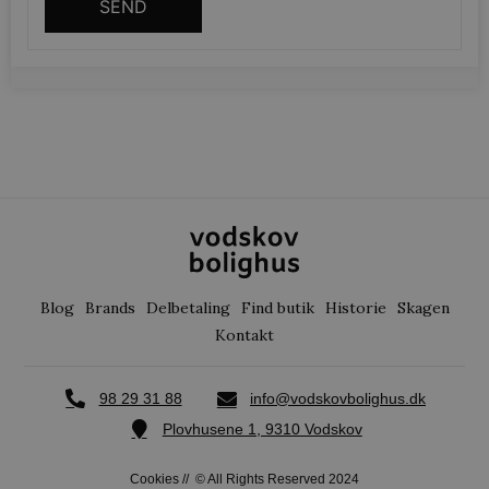
SEND
woocommerce_recently_viewed
Automattic Inc
vodskovbolig
woocommerce_cart_hash
Automattic Inc
vodskovbolig
woocommerce_items_in_cart
Automattic Inc
vodskovbolig
Blog
Brands
Delbetaling
Find butik
Historie
Skagen
Kontakt
wp_woocommerce_session_[abcdef0123456789]
vodskovbolig
{32}
98 29 31 88
info@vodskovbolighus.dk
Plovhusene 1, 9310 Vodskov
Cookies
// © All Rights Reserved 2024