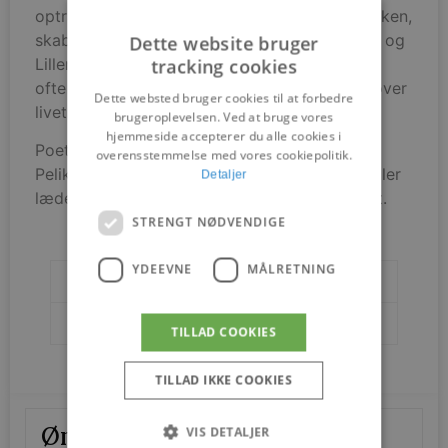
optrådte i en populær tegneseriestribe i Politiken,
skabt af Jørgen Mogensen, ved navn ”Poeten og
Dette website bruger
Lillemor”. Den handlede om en ung digter, der
tracking cookies
ofte lå på netop denne sofa og reflekterede over
Dette websted bruger cookies til at forbedre
livets tildragelser.
brugeroplevelsen. Ved at bruge vores
hjemmeside accepterer du alle cookies i
Poetsofaen leveres i samme udførsel som
overensstemmelse med vores cookiepolitik.
Pelikanstolen – med håndsyet betræk i stof eller
Detaljer
læder og med ben i eg, valnød eller sortmalet.
STRENGT NØDVENDIGE
YDEEVNE
MÅLRETNING
Brands
House of Finn Juhl
Designere
Finn Juhl
TILLAD COOKIES
TILLAD IKKE COOKIES
Ønskes mere information?
VIS DETALJER