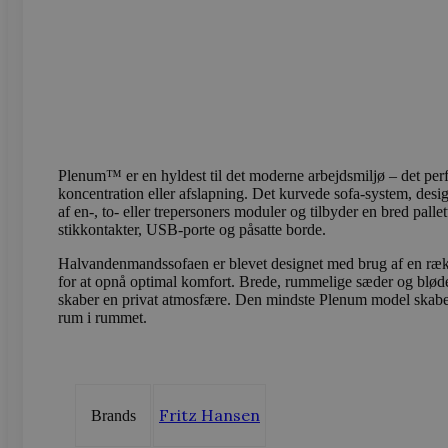
Navn
Navn
Provider /
Provi
sbjs_first_add
test_cookie
.vods
Google LLC
.doubleclick
_gcl_au
Google LLC
sbjs_current
.vods
.vodskovbol
sbjs_session
.vods
Plenum™ er en hyldest til det moderne arbejdsmiljø – det perf
koncentration eller afslapning. Det kurvede sofa-system, desi
af en-, to- eller trepersoners moduler og tilbyder en bred palle
stikkontakter, USB-porte og påsatte borde.
_ga_LFM1XQ3S5J
.vods
Halvandenmandssofaen er blevet designet med brug af en ræk
for at opnå optimal komfort. Brede, rummelige sæder og bløde
_ga
Googl
skaber en privat atmosfære. Den mindste Plenum model skaber
.vods
rum i rummet.
sbjs_migrations
.vods
Fritz Hansen
Brands
sbjs_current_add
.vods