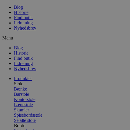
Blog
Historie
Find butik
Indretning
Nyhedsbrev
Menu
Blog
Historie
Find butik
Indretning
Nyhedsbrev
Produkter
Stole
Bænke
Barstole
Kontorstole
Lænestole
Skamler
Spisebordsstole
Se alle stole
Borde