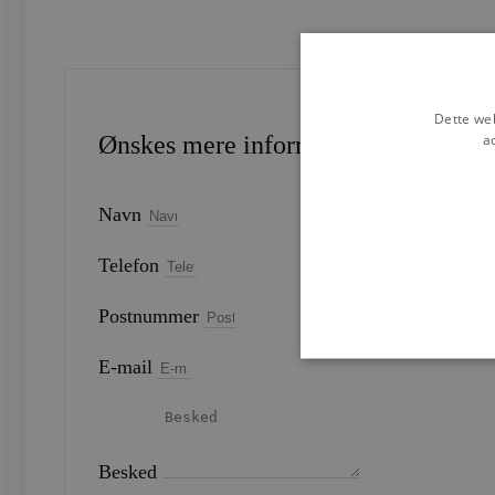
Dette web
a
Ønskes mere information?
Navn
Telefon
Postnummer
E-mail
Strengt nødvendige cookies 
strengt nødvendige cookies.
Besked
Navn