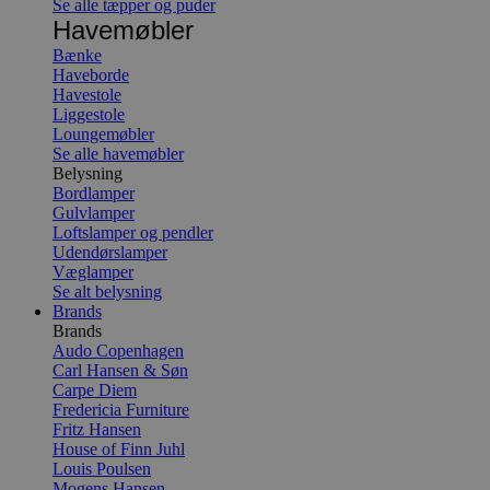
Se alle tæpper og puder
Havemøbler
Bænke
Haveborde
Havestole
Liggestole
Loungemøbler
Se alle havemøbler
Belysning
Bordlamper
Gulvlamper
Loftslamper og pendler
Udendørslamper
Væglamper
Se alt belysning
Brands
Brands
Audo Copenhagen
Carl Hansen & Søn
Carpe Diem
Fredericia Furniture
Fritz Hansen
House of Finn Juhl
Louis Poulsen
Mogens Hansen