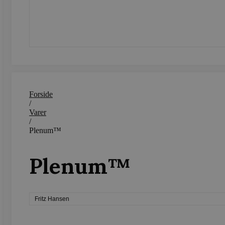
CookieScriptConsent
SEND
woocommerce_recently_v
woocommerce_cart_hash
Forside
woocommerce_items_in_c
/
Varer
wp_woocommerce_session
/
{32}
Plenum™
wc_cart_created
Plenum™
wc_cart_hash_[abcdef0123
Fritz Hansen