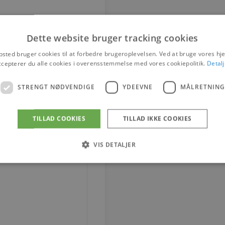
Dette website bruger tracking cookies
sted bruger cookies til at forbedre brugeroplevelsen. Ved at bruge vores 
ccepterer du alle cookies i overensstemmelse med vores cookiepolitik.
Detalj
STRENGT NØDVENDIGE
YDEEVNE
MÅLRETNING
TILLAD COOKIES
TILLAD IKKE COOKIES
VIS DETALJER
Strengt nødvendige
Ydeevne
Målretning
tillader kernewebsfunktionalitet såsom bruger login og kontostyring. Hjemmesiden ka
Provider / Domæne
Udløb
Beskrivelse