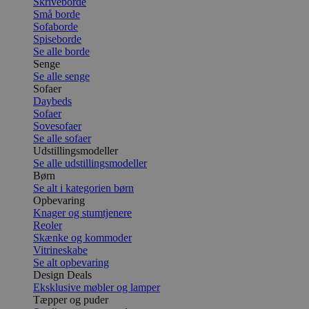
Skriveborde
Små borde
Sofaborde
Spiseborde
Se alle borde
Senge
Se alle senge
Sofaer
Daybeds
Sofaer
Sovesofaer
Se alle sofaer
Udstillingsmodeller
Se alle udstillingsmodeller
Børn
Se alt i kategorien børn
Opbevaring
Knager og stumtjenere
Reoler
Skænke og kommoder
Vitrineskabe
Se alt opbevaring
Design Deals
Eksklusive møbler og lamper
Tæpper og puder