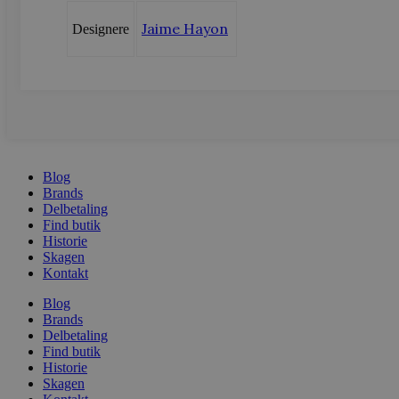
Jaime Hayon
Designere
sbjs_first
.vods
sbjs_udata
.vods
Blog
Brands
Delbetaling
Find butik
Historie
Skagen
Kontakt
Blog
Brands
Delbetaling
Find butik
Historie
Skagen