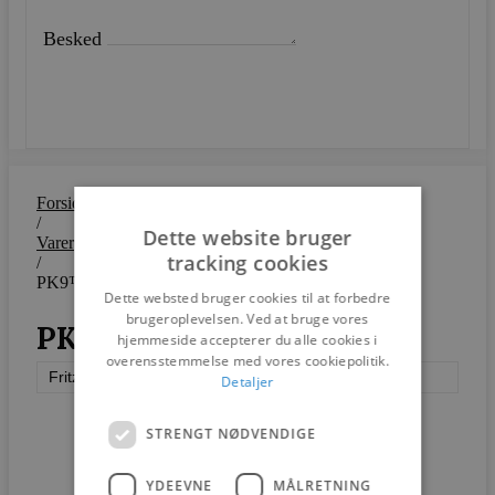
Besked
SEND
Forside
/
Dette website bruger
Varer
tracking cookies
/
PK9™
Dette websted bruger cookies til at forbedre
brugeroplevelsen. Ved at bruge vores
PK9™
hjemmeside accepterer du alle cookies i
overensstemmelse med vores cookiepolitik.
Fritz Hansen
Detaljer
STRENGT NØDVENDIGE
YDEEVNE
MÅLRETNING