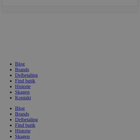
woocommerce_recently_viewed
Automattic In
vodskovbolig
Blog
Brands
woocommerce_cart_hash
Automattic In
Delbetaling
vodskovbolig
Find butik
Historie
Skagen
Kontakt
Blog
Brands
woocommerce_items_in_cart
Automattic In
vodskovbolig
Delbetaling
Find butik
Historie
Skagen