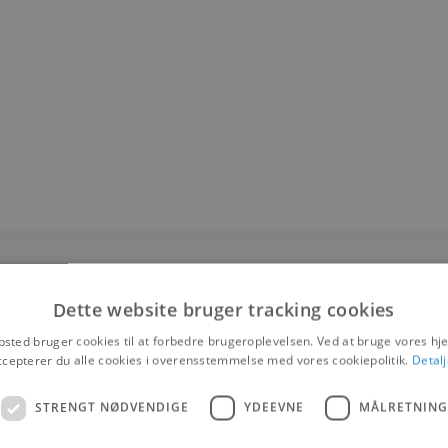
Dette website bruger tracking cookies
Forside
sted bruger cookies til at forbedre brugeroplevelsen. Ved at bruge vores 
/
ccepterer du alle cookies i overensstemmelse med vores cookiepolitik.
Detalj
Varer
/
PK52 + PK52A
STRENGT NØDVENDIGE
YDEEVNE
MÅLRETNING