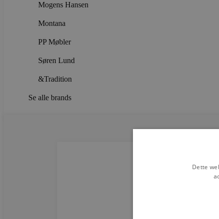
Mogens Hansen
Montana
PP Møbler
Søren Lund
&Tradition
Se alle brands
Dette web
a