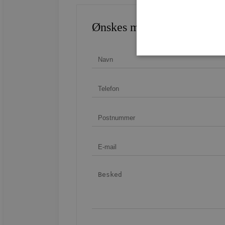
Ønskes mere information?
Strengt nødvendige cookies 
strengt nødvendige cookies.
Navn
CookieScriptConsent
woocommerce_recently_v
woocommerce_cart_hash
woocommerce_items_in_c