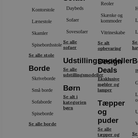
Reoler
Daybeds
H
Kontorstole
Skænke og
Sofaer
L
kommoder
Lænestole
Sovesofaer
L
Vitrineskabe
Skamler
Se alle
Se
Se alt
Spisebordsstole
sofaer
ha
opbevaring
Se alle stole
Udstillingsmodeller
B
Design
Borde
Deals
Se alle
B
udstillingsmodeller
Skriveborde
Eksklusive
G
møbler og
Børn
lamper
Små borde
L
Se alt i
o
Tæpper
Sofaborde
kategorien
børn
og
U
Spiseborde
puder
V
Se alle borde
Se alle
Se
tæpper og