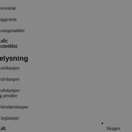
avestole
iggestole
oungemøbler
 alle
vemøbler
elysning
ordlamper
ulvlamper
oftslamper
g pendler
dendørslamper
æglamper
 alt
Skagen