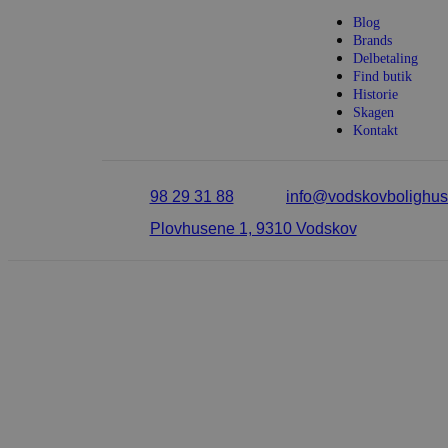
Blog
_ga_LFM1XQ3S5J
.vods
Brands
Delbetaling
_ga
Googl
Find butik
.vods
Historie
Skagen
Kontakt
sbjs_migrations
.vods
98 29 31 88
info@vodskovbolighus
Plovhusene 1, 9310 Vodskov
sbjs_current_add
.vods
sbjs_first
.vods
sbjs_udata
.vods