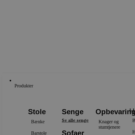
Produkter
H
Stole
Senge
Opbevarin
Se alle senge
B
Bænke
Knager og
stumtjenere
Sofaer
H
Barstole