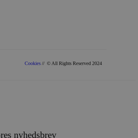
sessionstilstanden.
s - som er en væsentlig
etjeneste. Denne cookie
et tilfældigt genereret
anmodning på et websted
ta til
 migration mellem
forbedre brugeroplevelsen
Cookies
// © All Rights Reserved 2024
uelle besøg for at skelne
ninger såsom kilde til
 at spore og analysere
ens første session på
ugeren kom, den vej, de
acering på det første
bedre hjemmesidens
til at hjælpe med at
er og optimere
ores nyhedsbrev