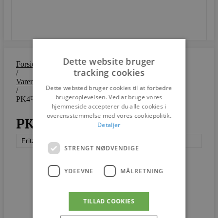
SEND
Dette website bruger
Forside
tracking cookies
/
Varer
Dette websted bruger cookies til at forbedre
/
brugeroplevelsen. Ved at bruge vores
PK4™
hjemmeside accepterer du alle cookies i
overensstemmelse med vores cookiepolitik.
PK4™
Detaljer
Fritz Hansen
STRENGT NØDVENDIGE
YDEEVNE
MÅLRETNING
TILLAD COOKIES