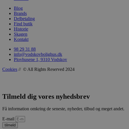
woocommerce_recently_viewed
Automattic In
Blog
vodskovbolig
Brands
Delbetaling
woocommerce_cart_hash
Automattic In
Find butik
vodskovbolig
Historie
Skagen
Kontakt
98 29 31 88
info@vodskovbolighus.dk
woocommerce_items_in_cart
Plovhusene 1, 9310 Vodskov
Automattic In
vodskovbolig
Cookies
// © All Rights Reserved 2024
Tilmeld dig vores nyhedsbrev
wp_woocommerce_session_[abcdef0123456789]
vodskovbolig
{32}
Få information omkring de seneste, nyheder, tilbud og meget andet.
E-mail
tilmeld