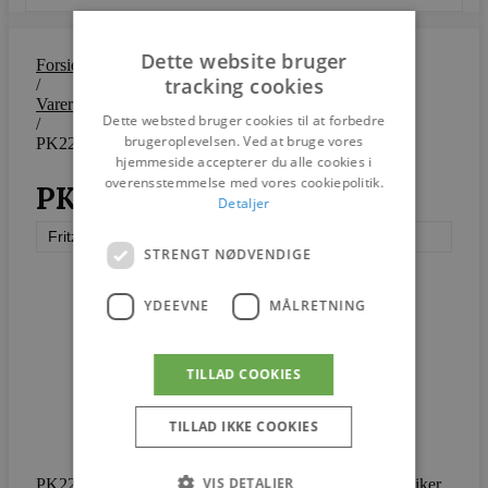
Dette website bruger
Forside
tracking cookies
/
Varer
Dette websted bruger cookies til at forbedre
/
brugeroplevelsen. Ved at bruge vores
PK22™
hjemmeside accepterer du alle cookies i
overensstemmelse med vores cookiepolitik.
PK22™
Detaljer
Fritz Hansen
STRENGT NØDVENDIGE
YDEEVNE
MÅLRETNING
TILLAD COOKIES
TILLAD IKKE COOKIES
VIS DETALJER
PK22™ er med sin diskrete silhuet en sand designklassiker.