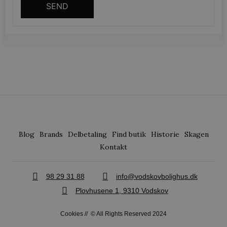
SEND
wc_cart_created
vodskovbolig
wc_cart_hash_[abcdef0123456789]{32}
vodskovbolig
Blog
Brands
Delbetaling
Find butik
Historie
Skagen
Kontakt
98 29 31 88
info@vodskovbolighus.dk
Plovhusene 1, 9310 Vodskov
Cookies
// © All Rights Reserved 2024