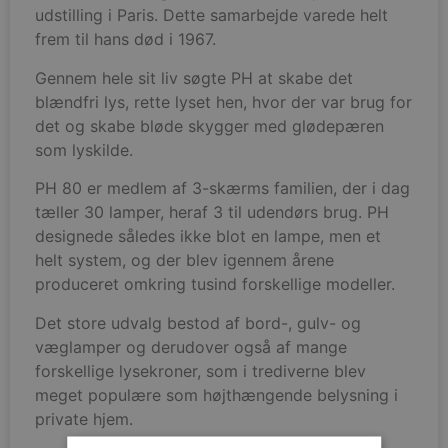
udstilling i Paris. Dette samarbejde varede helt
frem til hans død i 1967.
Gennem hele sit liv søgte PH at skabe det
blændfri lys, rette lyset hen, hvor der var brug for
det og skabe bløde skygger med glødepæren
som lyskilde.
PH 80 er medlem af 3-skærms familien, der i dag
tæller 30 lamper, heraf 3 til udendørs brug. PH
designede således ikke blot en lampe, men et
helt system, og der blev igennem årene
produceret omkring tusind forskellige modeller.
Det store udvalg bestod af bord-, gulv- og
væglamper og derudover også af mange
forskellige lysekroner, som i trediverne blev
meget populære som højthængende belysning i
private hjem.