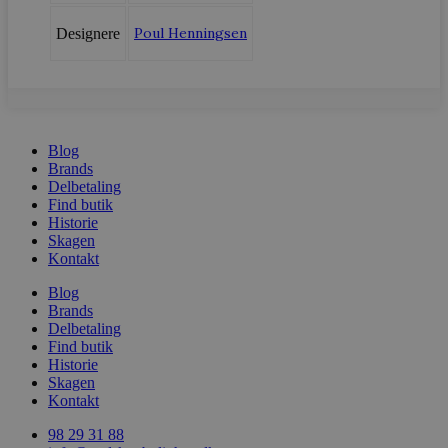
Poul Henningsen
Designere
Blog
woocommerce_recently_viewed
Automattic In
Brands
vodskovbolig
Delbetaling
Find butik
woocommerce_cart_hash
Automattic In
Historie
vodskovbolig
Skagen
Kontakt
Blog
Brands
Delbetaling
woocommerce_items_in_cart
Automattic In
Find butik
vodskovbolig
Historie
Skagen
Kontakt
98 29 31 88