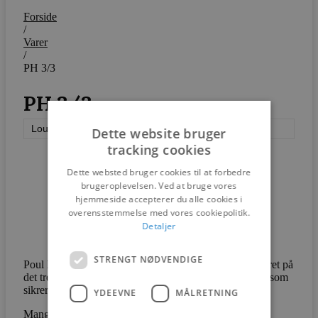
Forside
/
Varer
/
PH 3/3
PH 3/3
Louis Poulsen
Dette website bruger
tracking cookies
Dette websted bruger cookies til at forbedre
brugeroplevelsen. Ved at bruge vores
hjemmeside accepterer du alle cookies i
overensstemmelse med vores cookiepolitik.
Detaljer
STRENGT NØDVENDIGE
Poul Henningsen designede hundredvis af lamper baseret på
det treskærmsystem, han udviklede i 1926 – et system, som
sikrer uovertruffen lyskvalitet, uanset hvad behovet er.
YDEEVNE
MÅLRETNING
Mange af hans lampedesign inkluderer et nummer, der