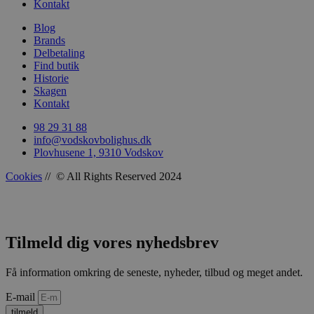
Kontakt
woocommerce_recently_viewed
Automattic In
Blog
vodskovbolig
Brands
Delbetaling
woocommerce_cart_hash
Automattic In
Find butik
vodskovbolig
Historie
Skagen
Kontakt
98 29 31 88
info@vodskovbolighus.dk
woocommerce_items_in_cart
Automattic In
Plovhusene 1, 9310 Vodskov
vodskovbolig
Cookies
// © All Rights Reserved 2024
wp_woocommerce_session_[abcdef0123456789]
vodskovbolig
Tilmeld dig vores nyhedsbrev
{32}
Få information omkring de seneste, nyheder, tilbud og meget andet.
E-mail
tilmeld