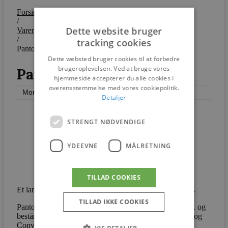
Forside
/
Dette website bruger
Varer
/
tracking cookies
Pantonova
Dette websted bruger cookies til at forbedre
brugeroplevelsen. Ved at bruge vores
Pantonova
hjemmeside accepterer du alle cookies i
overensstemmelse med vores cookiepolitik.
Montana
Detaljer
STRENGT NØDVENDIGE
YDEEVNE
MÅLRETNING
TILLAD COOKIES
Et landskab af loungemøbler designet af Verner Panton.
TILLAD IKKE COOKIES
Pantonova systemet er designet af Verner Panton i 1971 og
består af tre forskellige siddemoduler: Linear, Concave og
Convex. De skulpturelle stole kan bruges alene som et