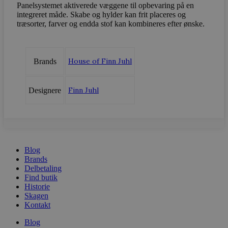
CookieScriptConsent
CookieScript
Panelsystemet aktiverede væggene til opbevaring på en
vodskovbolig
integreret måde. Skabe og hylder kan frit placeres og
træsorter, farver og endda stof kan kombineres efter ønske.
House of Finn Juhl
Brands
Finn Juhl
Designere
woocommerce_recently_viewed
Automattic In
vodskovbolig
woocommerce_cart_hash
Automattic In
Blog
vodskovbolig
Brands
Delbetaling
Find butik
Historie
Skagen
Kontakt
woocommerce_items_in_cart
Automattic In
vodskovbolig
Blog