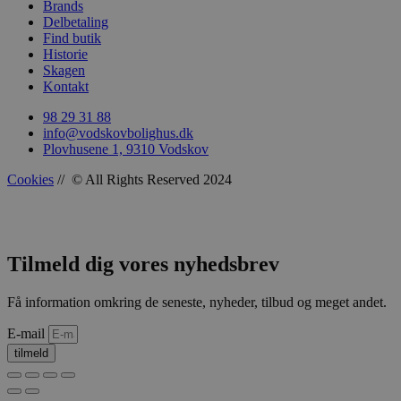
Brands
Delbetaling
Find butik
Historie
Skagen
wp_woocommerce_session_[abcdef0123456789]
vodskovbolig
Kontakt
{32}
98 29 31 88
info@vodskovbolighus.dk
Plovhusene 1, 9310 Vodskov
Cookies
// © All Rights Reserved 2024
wc_cart_created
vodskovbolig
Tilmeld dig vores nyhedsbrev
Få information omkring de seneste, nyheder, tilbud og meget andet.
E-mail
tilmeld
wc_cart_hash_[abcdef0123456789]{32}
vodskovbolig