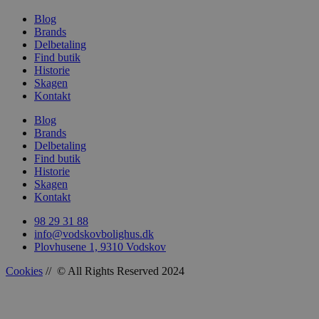
Blog
Brands
Delbetaling
Find butik
woocommerce_recently_viewed
Automattic In
Historie
vodskovbolig
Skagen
Kontakt
woocommerce_cart_hash
Automattic In
vodskovbolig
Blog
Brands
Delbetaling
Find butik
Historie
Skagen
woocommerce_items_in_cart
Kontakt
Automattic In
vodskovbolig
98 29 31 88
info@vodskovbolighus.dk
Plovhusene 1, 9310 Vodskov
Cookies
// © All Rights Reserved 2024
wp_woocommerce_session_[abcdef0123456789]
vodskovbolig
{32}