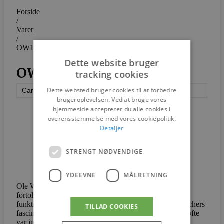
Forside
/
Varer
/
OW149-2 – Colonial Sofa
Dette website bruger
OW149-2 – Colonial Sofa
tracking cookies
Dette websted bruger cookies til at forbedre
Carl Hansen & Søn
brugeroplevelsen. Ved at bruge vores
hjemmeside accepterer du alle cookies i
overensstemmelse med vores cookiepolitik.
Detaljer
STRENGT NØDVENDIGE
YDEEVNE
MÅLRETNING
Ole Wanschers OW149-2 Colonial Sofa forfiner og
fortolker klassisk former og giver dem et moderne og
funktionelt udtryk. Sofaens navn og stil afspejler Wanschers
TILLAD COOKIES
fascination af 1700-tallets engelske møbeldesign, som ofte
var inspireret af koloniernes stil og materialevalg.