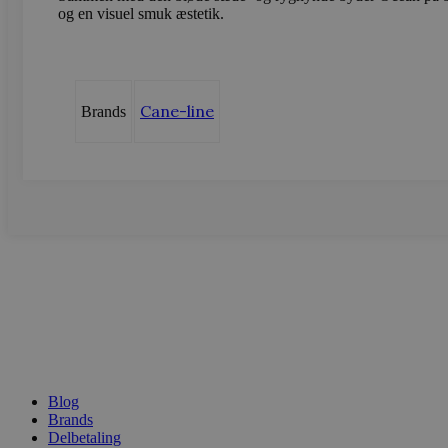
og en visuel smuk æstetik.
sbjs_migrations
.vods
sbjs_current_add
.vods
Cane-line
Brands
sbjs_first
.vods
sbjs_udata
.vods
Blog
Brands
Delbetaling