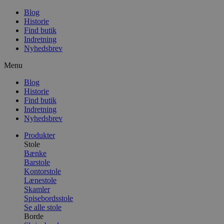
Blog
Historie
Find butik
Indretning
Nyhedsbrev
Menu
Blog
Historie
Find butik
Indretning
Nyhedsbrev
Produkter
Stole
Bænke
Barstole
Kontorstole
Lænestole
Skamler
Spisebordsstole
Se alle stole
Borde