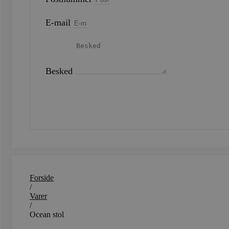
E-mail
Strengt nødvendige cookies 
strengt nødvendige cookies.
Navn
CookieScriptConsent
Besked
SEND
woocommerce_recently_v
woocommerce_cart_hash
woocommerce_items_in_c
wp_woocommerce_session
Forside
{32}
/
Varer
/
wc_cart_created
Ocean stol