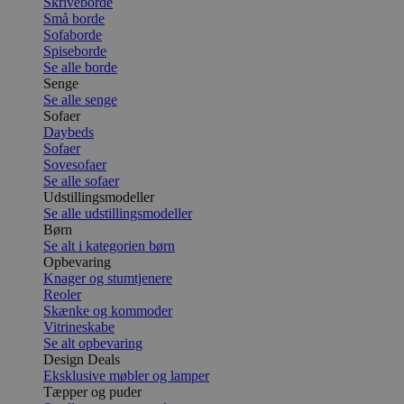
Skriveborde
Små borde
Sofaborde
Spiseborde
Se alle borde
Senge
Se alle senge
Sofaer
Daybeds
Sofaer
Sovesofaer
Se alle sofaer
Udstillingsmodeller
Se alle udstillingsmodeller
Børn
Se alt i kategorien børn
Opbevaring
Knager og stumtjenere
Reoler
Skænke og kommoder
Vitrineskabe
Se alt opbevaring
Design Deals
Eksklusive møbler og lamper
Tæpper og puder