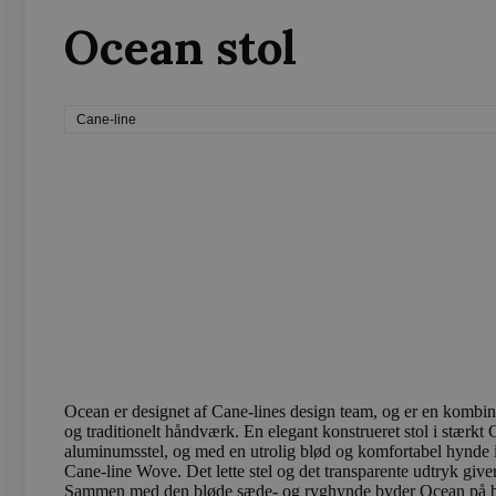
wc_cart_hash_[abcdef0123
Ocean stol
Cane-line
Navn
Navn
Provider /
Provi
sbjs_first_add
test_cookie
.vods
Google LLC
.doubleclick
_gcl_au
Google LLC
sbjs_current
.vods
.vodskovbol
sbjs_session
.vods
_ga_LFM1XQ3S5J
.vods
Ocean er designet af Cane-lines design team, og er en kombin
_ga
og traditionelt håndværk. En elegant konstrueret stol i stærkt
Googl
.vods
aluminumsstel, og med en utrolig blød og komfortabel hynde i
Cane-line Wove. Det lette stel og det transparente udtryk give
Sammen med den bløde sæde- og ryghynde byder Ocean på b