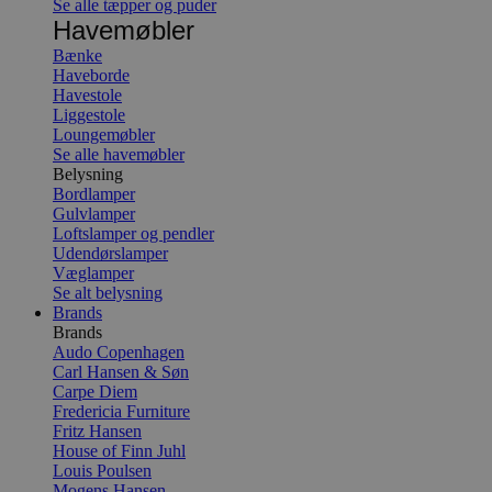
Se alle tæpper og puder
Havemøbler
Bænke
Haveborde
Havestole
Liggestole
Loungemøbler
Se alle havemøbler
Belysning
Bordlamper
Gulvlamper
Loftslamper og pendler
Udendørslamper
Væglamper
Se alt belysning
Brands
Brands
Audo Copenhagen
Carl Hansen & Søn
Carpe Diem
Fredericia Furniture
Fritz Hansen
House of Finn Juhl
Louis Poulsen
Mogens Hansen