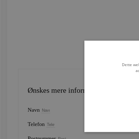
Dette web
a
Ønskes mere information?
Navn
Telefon
Postnummer