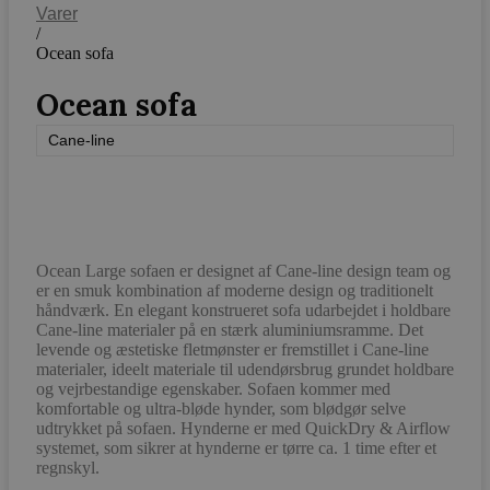
Varer
/
Ocean sofa
Ocean sofa
Cane-line
Ocean Large sofaen er designet af Cane-line design team og
er en smuk kombination af moderne design og traditionelt
håndværk. En elegant konstrueret sofa udarbejdet i holdbare
Cane-line materialer på en stærk aluminiumsramme. Det
levende og æstetiske fletmønster er fremstillet i Cane-line
materialer, ideelt materiale til udendørsbrug grundet holdbare
og vejrbestandige egenskaber. Sofaen kommer med
komfortable og ultra-bløde hynder, som blødgør selve
udtrykket på sofaen. Hynderne er med QuickDry & Airflow
systemet, som sikrer at hynderne er tørre ca. 1 time efter et
regnskyl.