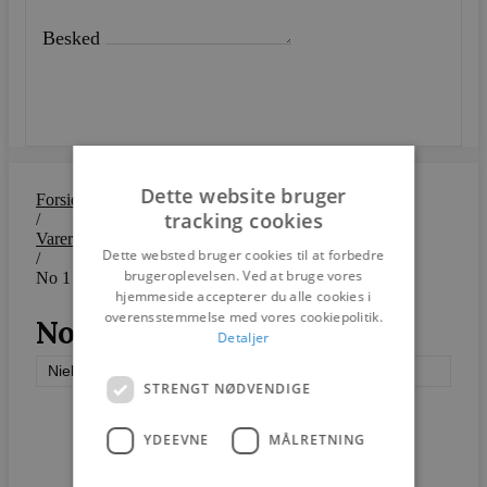
Besked
SEND
Dette website bruger
Forside
tracking cookies
/
Varer
Dette websted bruger cookies til at forbedre
/
brugeroplevelsen. Ved at bruge vores
No 1
hjemmeside accepterer du alle cookies i
overensstemmelse med vores cookiepolitik.
No 1
Detaljer
Nielaus
STRENGT NØDVENDIGE
YDEEVNE
MÅLRETNING