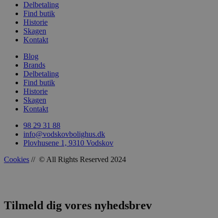
Delbetaling
Find butik
Historie
Skagen
woocommerce_recently_viewed
Automattic In
vodskovbolig
Kontakt
Blog
woocommerce_cart_hash
Automattic In
Brands
vodskovbolig
Delbetaling
Find butik
Historie
Skagen
Kontakt
woocommerce_items_in_cart
Automattic In
98 29 31 88
vodskovbolig
info@vodskovbolighus.dk
Plovhusene 1, 9310 Vodskov
Cookies
// © All Rights Reserved 2024
wp_woocommerce_session_[abcdef0123456789]
vodskovbolig
{32}
Tilmeld dig vores nyhedsbrev