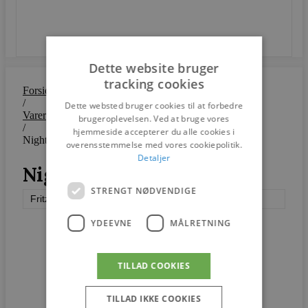
SEND
Dette website bruger
tracking cookies
Forside
/
Dette websted bruger cookies til at forbedre
Varer
brugeroplevelsen. Ved at bruge vores
/
hjemmeside accepterer du alle cookies i
Night Owl™
overensstemmelse med vores cookiepolitik.
Detaljer
Night Owl™
STRENGT NØDVENDIGE
Fritz Hansen
YDEEVNE
MÅLRETNING
TILLAD COOKIES
TILLAD IKKE COOKIES