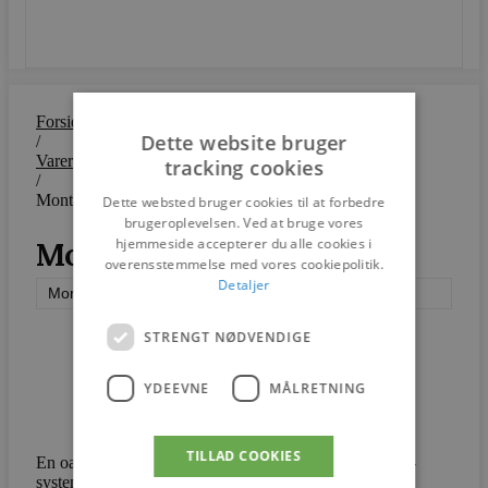
SEND
Forside
Dette website bruger
/
Varer
tracking cookies
/
Montana Mega
Dette websted bruger cookies til at forbedre
brugeroplevelsen. Ved at bruge vores
hjemmeside accepterer du alle cookies i
Montana Mega
overensstemmelse med vores cookiepolitik.
Detaljer
Montana
STRENGT NØDVENDIGE
YDEEVNE
MÅLRETNING
TILLAD COOKIES
En oase af enkelhed i forhold til det klassiske Montana-
systems næsten uendelige muligheder.