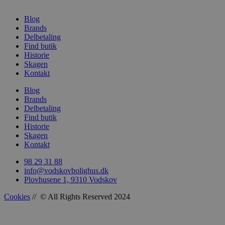
Blog
Brands
Delbetaling
Find butik
woocommerce_recently_viewed
Automattic In
Historie
vodskovbolig
Skagen
Kontakt
woocommerce_cart_hash
Automattic In
vodskovbolig
Blog
Brands
Delbetaling
Find butik
Historie
Skagen
woocommerce_items_in_cart
Automattic In
Kontakt
vodskovbolig
98 29 31 88
info@vodskovbolighus.dk
Plovhusene 1, 9310 Vodskov
Cookies
// © All Rights Reserved 2024
wp_woocommerce_session_[abcdef0123456789]
vodskovbolig
{32}