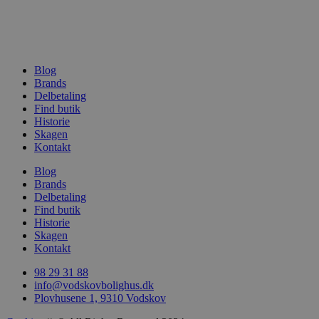
Blog
Brands
woocommerce_recently_viewed
Automattic In
Delbetaling
vodskovbolig
Find butik
Historie
woocommerce_cart_hash
Automattic In
Skagen
vodskovbolig
Kontakt
Blog
Brands
Delbetaling
Find butik
woocommerce_items_in_cart
Historie
Automattic In
vodskovbolig
Skagen
Kontakt
98 29 31 88
info@vodskovbolighus.dk
Plovhusene 1, 9310 Vodskov
wp_woocommerce_session_[abcdef0123456789]
vodskovbolig